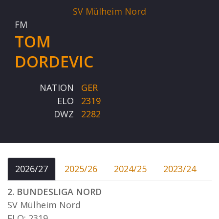
SV Mülheim Nord
FM
TOM
DORDEVIC
NATION
GER
ELO
2319
DWZ
2282
2026/27
2025/26
2024/25
2023/24
2. BUNDESLIGA NORD
SV Mülheim Nord
ELO: 2319