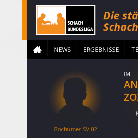
NEWS
ERGEBNISSE
T
IM
AN
ZO
Bochumer SV 02