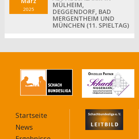
März
MÜLHEIM,
2025
DEGGENDORF, BAD
MERGENTHEIM UND
MÜNCHEN (11. SPIELTAG)
Startseite
MAIN
NAVIGATION
News
FOOTER
Ergebnisse