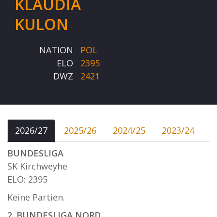
KLAUDIA
KULON
NATION
POL
ELO
2395
DWZ
2421
2026/27
2025/26
2024/25
2023/24
BUNDESLIGA
SK Kirchweyhe
ELO: 2395
Keine Partien.
2. BUNDESLIGA NORD