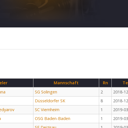
eler
Mannschaft
Rn
Te
hna
SG Solingen
2
2018-12
Düsseldorfer SK
8
2018-12
edyarov
SC Viernheim
1
2019-03
a
OSG Baden-Baden
1
2019-03
SF Deizisau
1
2019-03