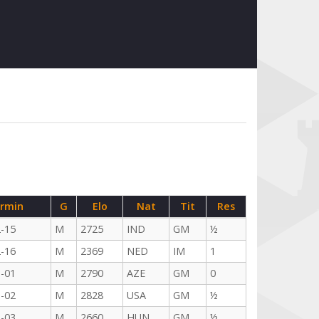
rmin
G
Elo
Nat
Tit
Res
-15
M
2725
IND
GM
½
-16
M
2369
NED
IM
1
-01
M
2790
AZE
GM
0
-02
M
2828
USA
GM
½
-03
M
2660
HUN
GM
½