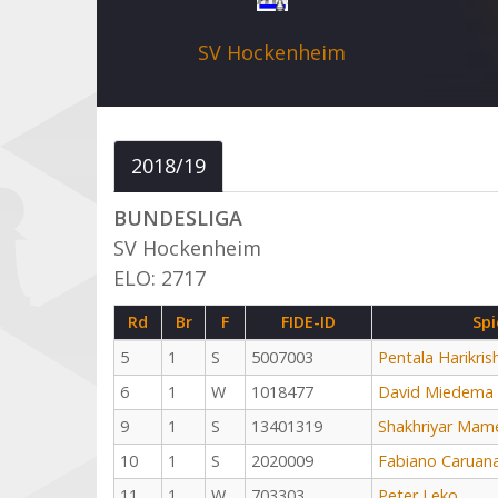
SV Hockenheim
2018/19
BUNDESLIGA
SV Hockenheim
ELO: 2717
Rd
Br
F
FIDE-ID
Spi
5
1
S
5007003
Pentala Harikris
6
1
W
1018477
David Miedema
9
1
S
13401319
Shakhriyar Mam
10
1
S
2020009
Fabiano Caruan
11
1
W
703303
Peter Leko