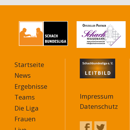
Startseite
MAIN
NAVIGATION
News
FOOTER
Ergebnisse
Impressum
Teams
Datenschutz
Die Liga
Frauen
Live