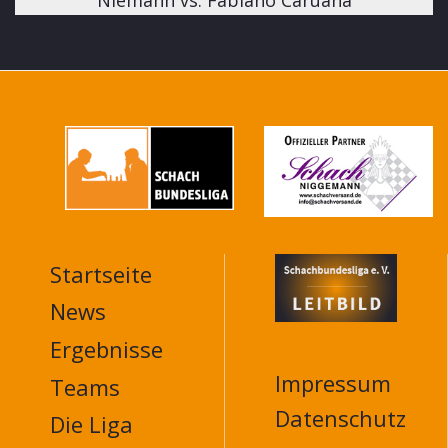
Startseite
MAIN
NAVIGATION
News
FOOTER
Ergebnisse
Impressum
Teams
Datenschutz
Die Liga