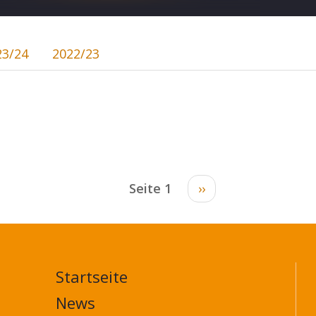
23/24
2022/23
Seite 1
Nächste
››
Seite
Startseite
MAIN
NAVIGATION
News
FOOTER