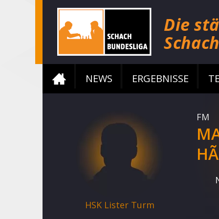
NEWS
ERGEBNISSE
T
FM
MA
HÃ
HSK Lister Turm