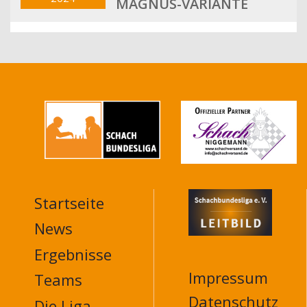
MAGNUS-VARIANTE
Startseite
MAIN
NAVIGATION
News
FOOTER
Ergebnisse
Impressum
Teams
Datenschutz
Die Liga