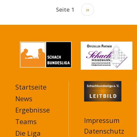
Seitennummerierung
Seite 1
Nächste
››
Seite
Startseite
MAIN
NAVIGATION
News
FOOTER
Ergebnisse
Impressum
Teams
Datenschutz
Die Liga