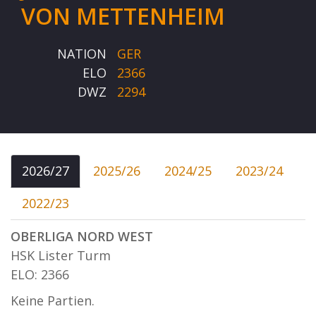
VON METTENHEIM
NATION
GER
ELO
2366
DWZ
2294
2026/27
2025/26
2024/25
2023/24
2022/23
OBERLIGA NORD WEST
HSK Lister Turm
ELO: 2366
Keine Partien.