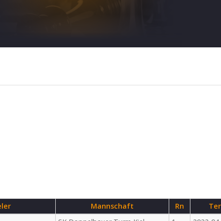
eler
Mannschaft
Rn
Te