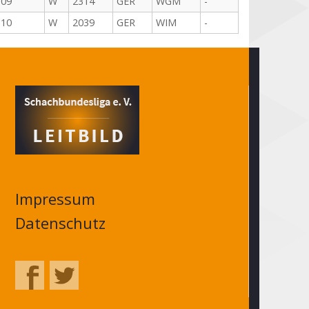
-09
W
2314
GER
WGM
-
-10
W
2039
GER
WIM
-
Impressum
Datenschutz