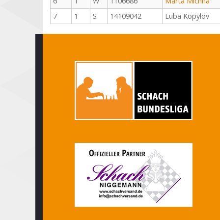
6
1
W
1106686
Marta Michna
7
1
S
14109042
Luba Kopylov