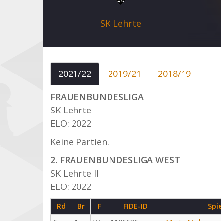
SK Lehrte
2021/22
2019/21
2018/19
FRAUENBUNDESLIGA
SK Lehrte
ELO: 2022
Keine Partien.
2. FRAUENBUNDESLIGA WEST
SK Lehrte II
ELO: 2022
Rd
Br
F
FIDE-ID
Spi