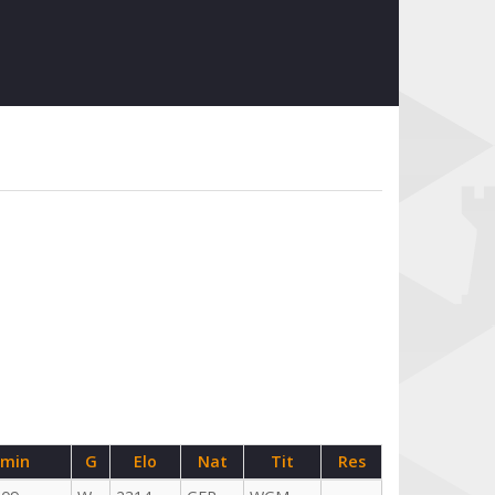
rmin
G
Elo
Nat
Tit
Res