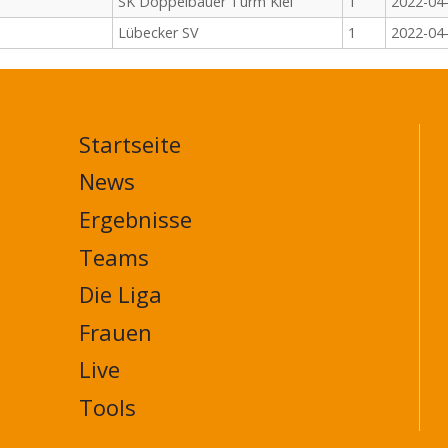
SK Doppelbauer Turm Kiel
1
2022-04
Lübecker SV
1
2022-04
Startseite
MAIN
NAVIGATION
News
FOOTER
Ergebnisse
Teams
Die Liga
Frauen
Live
Tools