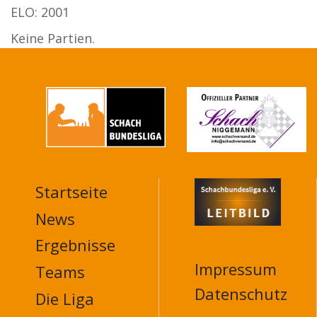
ELO: 2001
Keine Partien.
Startseite
MAIN
NAVIGATION
News
FOOTER
Ergebnisse
Impressum
Teams
Datenschutz
Die Liga