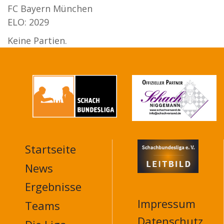
FC Bayern München
ELO: 2029
Keine Partien.
Startseite
MAIN
NAVIGATION
News
FOOTER
Ergebnisse
Impressum
Teams
Datenschutz