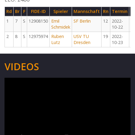
Rd
Br
F
FIDE-ID
Spieler
Mannschaft
Rn
Termin
G
1
7
S
12908150
Emil
SF Berlin
12
2022-
M
Schmidek
10-22
2
8
S
12975974
Ruben
USV TU
19
2022-
M
Lutz
Dresden
10-23
VIDEOS