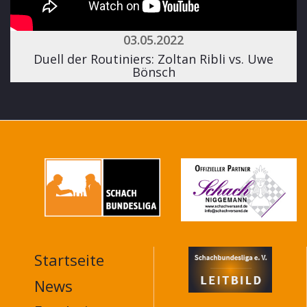
03.05.2022
Duell der Routiniers: Zoltan Ribli vs. Uwe
Bönsch
Startseite
MAIN
NAVIGATION
News
FOOTER