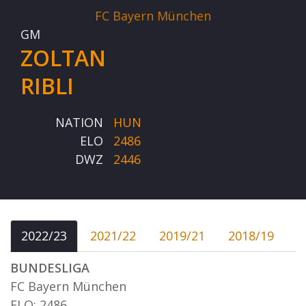
FC Bayern München
GM
ZOLTAN
RIBLI
NATION
HUN
ELO
2486
DWZ
2446
2022/23
2021/22
2019/21
2018/19
BUNDESLIGA
FC Bayern München
ELO: 2486