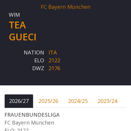
FC Bayern München
WIM
TEA
GUECI
NATION
ITA
ELO
2122
DWZ
2176
2026/27
2025/26
2024/25
2023/24
FRAUENBUNDESLIGA
FC Bayern München
ELO: 2122