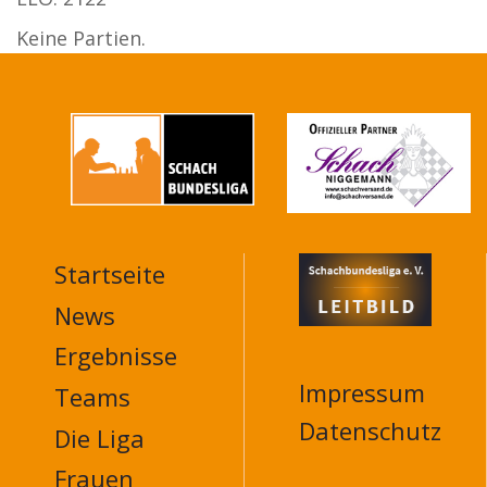
Keine Partien.
Startseite
MAIN
NAVIGATION
News
FOOTER
Ergebnisse
Impressum
Teams
Datenschutz
Die Liga
Frauen