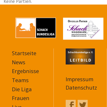
Keine Partien.
Startseite
MAIN
NAVIGATION
News
FOOTER
Ergebnisse
Impressum
Teams
Datenschutz
Die Liga
Frauen
Live