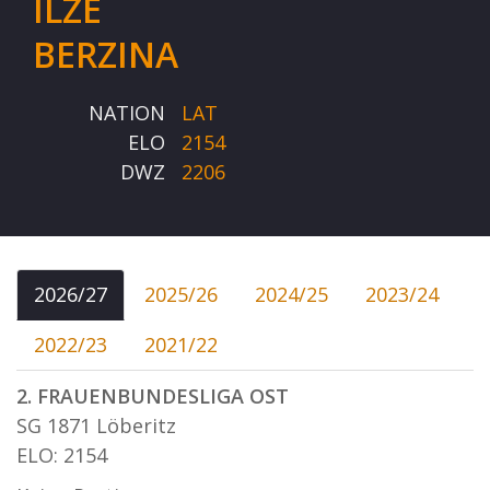
ILZE
BERZINA
NATION
LAT
ELO
2154
DWZ
2206
2026/27
2025/26
2024/25
2023/24
2022/23
2021/22
2. FRAUENBUNDESLIGA OST
SG 1871 Löberitz
ELO: 2154