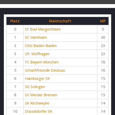
Platz
Mannschaft
MP
0
SF Bad Mergentheim
0
1
SC Viernheim
30
2
OSG Baden-Baden
23
3
Sfr. Wolfhagen
23
4
FC Bayern München
18
5
Schachfreunde Deizisau
16
6
Hamburger SK
15
7
SG Solingen
15
8
SV Werder Bremen
15
9
SK Kirchweyhe
14
10
Düsseldorfer SK
14