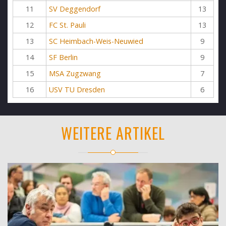
11
SV Deggendorf
13
12
FC St. Pauli
13
13
SC Heimbach-Weis-Neuwied
9
14
SF Berlin
9
15
MSA Zugzwang
7
16
USV TU Dresden
6
WEITERE ARTIKEL