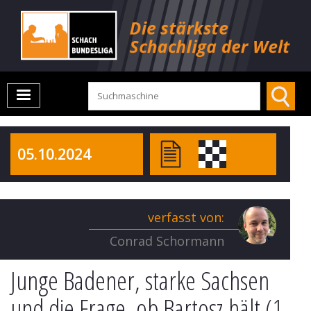
05.10.2024
verfasst von:
Conrad Schormann
Junge Badener, starke Sachsen
und die Frage, ob Bartosz hält (1.