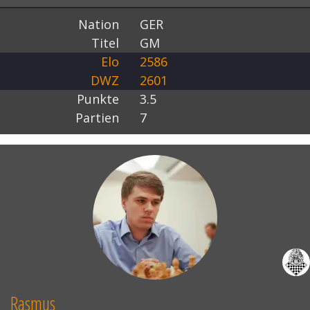
Nation
GER
Titel
GM
Elo
2586
DWZ
2601
Punkte
3.5
Partien
7
Rasmus