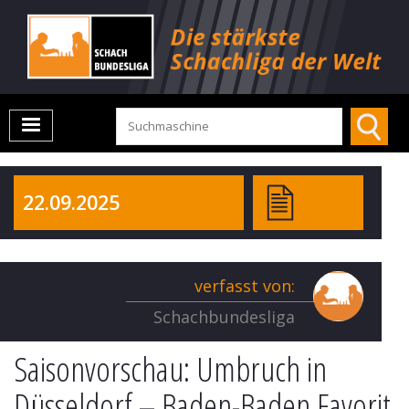
22.09.2025
verfasst von:
Schachbundesliga
Saisonvorschau: Umbruch in
Düsseldorf – Baden-Baden Favorit