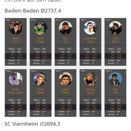
Baden
-
Baden
Ø2737,4
SC Viernheim
Ø
2694,3