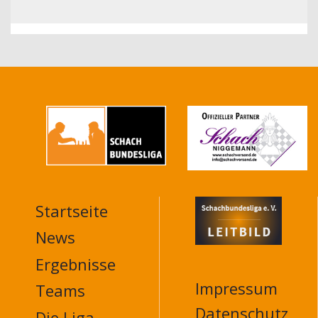
Startseite
MAIN
NAVIGATION
News
FOOTER
Ergebnisse
Impressum
Teams
Datenschutz
Die Liga