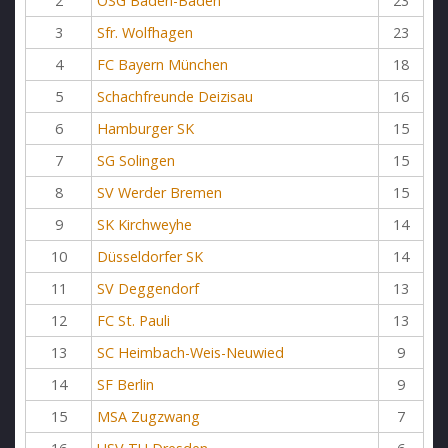
2
OSG Baden-Baden
23
3
Sfr. Wolfhagen
23
4
FC Bayern München
18
5
Schachfreunde Deizisau
16
6
Hamburger SK
15
7
SG Solingen
15
8
SV Werder Bremen
15
9
SK Kirchweyhe
14
10
Düsseldorfer SK
14
11
SV Deggendorf
13
12
FC St. Pauli
13
13
SC Heimbach-Weis-Neuwied
9
14
SF Berlin
9
15
MSA Zugzwang
7