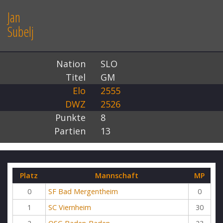
Jan
Subelj
Nation
SLO
Titel
GM
Elo
2555
DWZ
2526
Punkte
8
Partien
13
Platz
Mannschaft
MP
0
SF Bad Mergentheim
0
1
SC Viernheim
30