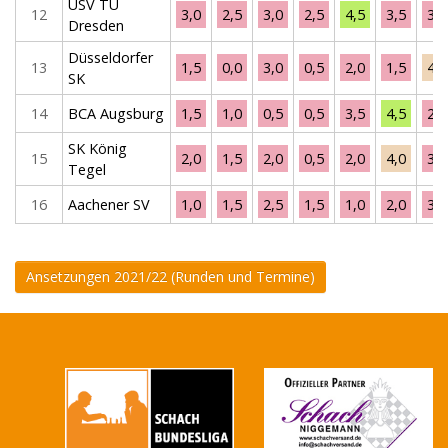
USV TU
12
3,0
2,5
3,0
2,5
4,5
3,5
3,5
Dresden
Düsseldorfer
13
1,5
0,0
3,0
0,5
2,0
1,5
4,0
SK
14
BCA Augsburg
1,5
1,0
0,5
0,5
3,5
4,5
2,5
SK König
15
2,0
1,5
2,0
0,5
2,0
4,0
3,0
Tegel
16
Aachener SV
1,0
1,5
2,5
1,5
1,0
2,0
3,0
Ansetzungen 2021/22 (Runden und Termine)