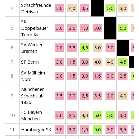
Schachfreunde
4
3,0
4,0
3,5
5,0
3,0
4,0
Deizisau
SK
5
Doppelbauer
3,0
3,5
1,0
3,0
5,0
4,0
Turm Kiel
SV Werder
6
2,0
3,5
4,5
3,0
3,0
3,5
Bremen
7
SF Berlin
3,0
1,5
3,0
4,0
4,0
4,5
SV Mülheim
8
3,0
1,5
3,0
1,5
3,0
2,5
4,5
Nord
Münchener
9
Schachclub
3,5
2,0
2,5
3,5
2,0
4,0
3,5
1836
FC Bayern
10
3,0
2,5
4,0
5,0
5,0
3,0
5,5
München
11
Hamburger SK
3,0
3,0
1,0
5,0
3,0
3,5
3,5