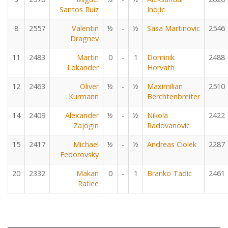
Santos Ruiz
Indjic
8
2557
Valentin
½
-
½
Sasa Martinovic
2546
Dragnev
11
2483
Martin
0
-
1
Dominik
2488
Lokander
Horvath
12
2463
Oliver
½
-
½
Maximilian
2510
Kurmann
Berchtenbreiter
14
2409
Alexander
½
-
½
Nikola
2422
Zajogin
Radovanovic
15
2417
Michael
½
-
½
Andreas Ciolek
2287
Fedorovsky
20
2332
Makan
0
-
1
Branko Tadic
2461
Rafiee