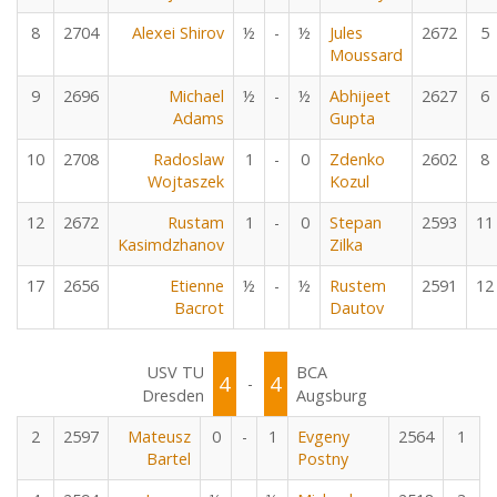
8
2704
Alexei Shirov
½
-
½
Jules
2672
5
Moussard
9
2696
Michael
½
-
½
Abhijeet
2627
6
Adams
Gupta
10
2708
Radoslaw
1
-
0
Zdenko
2602
8
Wojtaszek
Kozul
12
2672
Rustam
1
-
0
Stepan
2593
11
Kasimdzhanov
Zilka
17
2656
Etienne
½
-
½
Rustem
2591
12
Bacrot
Dautov
USV TU
BCA
4
4
-
Dresden
Augsburg
2
2597
Mateusz
0
-
1
Evgeny
2564
1
Bartel
Postny