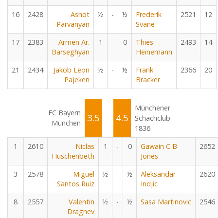
16
2428
Ashot
½
-
½
Frederik
2521
12
Parvanyan
Svane
17
2383
Armen Ar.
1
-
0
Thies
2493
14
Barseghyan
Heinemann
21
2434
Jakob Leon
½
-
½
Frank
2366
20
Pajeken
Bracker
Münchener
FC Bayern
3.5
4.5
-
Schachclub
München
1836
1
2610
Niclas
1
-
0
Gawain C B
2652
Huschenbeth
Jones
3
2578
Miguel
½
-
½
Aleksandar
2620
Santos Ruiz
Indjic
8
2557
Valentin
½
-
½
Sasa Martinovic
2546
Dragnev