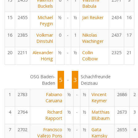
Buckels
Babula
15
2455
Michael
½
-
½
Jari Reuker
2434
16
Feygin
16
2385
Volkmar
0
-
1
Nikolas
2437
17
Dinstuhl
Wachinger
20
2211
Alexander
½
-
½
Collin
2325
21
Hönig
Colbow
OSG Baden-
Schachfreunde
5
3
-
Baden
Deizisau
1
2783
Fabiano
½
-
½
Vincent
2686
2
Caruana
Keymer
4
2764
Richard
½
-
½
Matthias
2673
3
Rapport
Blübaum
7
2702
Francisco
½
-
½
Gata
2655
4
Vallejo Pons
Kamsky