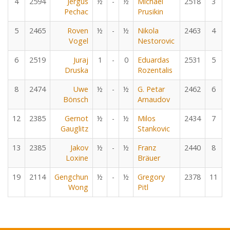
4
2594
Jergus
½
-
½
Michael
2518
3
Pechac
Prusikin
5
2465
Roven
½
-
½
Nikola
2463
4
Vogel
Nestorovic
6
2519
Juraj
1
-
0
Eduardas
2531
5
Druska
Rozentalis
8
2474
Uwe
½
-
½
G. Petar
2462
6
Bönsch
Arnaudov
12
2385
Gernot
½
-
½
Milos
2434
7
Gauglitz
Stankovic
13
2385
Jakov
½
-
½
Franz
2440
8
Loxine
Bräuer
19
2114
Gengchun
½
-
½
Gregory
2378
11
Wong
Pitl