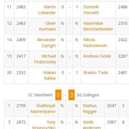
11
2483
Martin
0
-
1
Dominik
2488
Lokander
Horvath
12
2463
Oliver
½
-
½
Maximilian
2510
Kurmann
Berchtenbreiter
14
2409
Alexander
½
-
½
Nikola
2422
Zajogin
Radovanovic
15
2417
Michael
½
-
½
Andreas Ciolek
2287
Fedorovsky
20
2332
Makan
0
-
1
Branko Tadic
2461
Rafiee
5
3
SC Viernheim
-
SG Solingen
1
2759
Shakhriyar
½
-
½
Markus
2647
3
Mamedyarov
Ragger
3
2672
Yuriy
½
-
½
Mads
2587
8
Kryvoruchko
Andersen