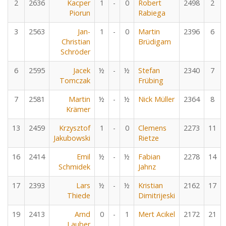
2
2636
Kacper
1
-
0
Robert
2498
2
Piorun
Rabiega
3
2563
Jan-
1
-
0
Martin
2396
6
Christian
Brüdigam
Schröder
6
2595
Jacek
½
-
½
Stefan
2340
7
Tomczak
Frübing
7
2581
Martin
½
-
½
Nick Müller
2364
8
Krämer
13
2459
Krzysztof
1
-
0
Clemens
2273
11
Jakubowski
Rietze
16
2414
Emil
½
-
½
Fabian
2278
14
Schmidek
Jahnz
17
2393
Lars
½
-
½
Kristian
2162
17
Thiede
Dimitrijeski
19
2413
Arnd
0
-
1
Mert Acikel
2172
21
Lauber