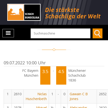
09.07.2022 10:00 Uhr
FC Bayern
3.5
-
4.5
Münchener
München
Schachclub
1836
1
2610
Niclas
1
-
0
Gawain C B
2652
Huschenbeth
Jones
3
2578
Miguel
½
-
½
Aleksandar
2620