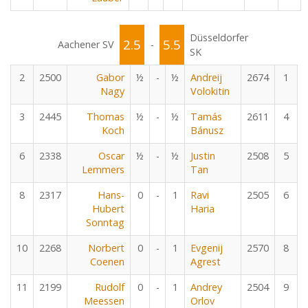
Düsseldorfer
2.5
5.5
Aachener SV
-
SK
2
2500
Gabor
½
-
½
Andreij
2674
1
Nagy
Volokitin
3
2445
Thomas
½
-
½
Tamás
2611
4
Koch
Bánusz
6
2338
Oscar
½
-
½
Justin
2508
5
Lemmers
Tan
8
2317
Hans-
0
-
1
Ravi
2505
6
Hubert
Haria
Sonntag
10
2268
Norbert
0
-
1
Evgenij
2570
8
Coenen
Agrest
11
2199
Rudolf
0
-
1
Andrey
2504
9
Meessen
Orlov