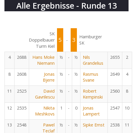
Alle Ergebnisse - Runde 13
SK
Hamburger
5
3
Doppelbauer
-
SK
Turm Kiel
4
2688
Hans Moke
½
-
½
Nils
2655
2
Niemann
Grandelius
8
2608
Jonas
½
-
½
Rasmus
2649
4
Bjerre
Svane
11
2525
David
½
-
½
Robert
2560
8
Gavrilescu
Kempinski
12
2535
Nikita
1
-
0
Jonas
2547
10
Meshkovs
Lampert
13
2548
Pawel
½
-
½
Sipke Ernst
2538
11
Teclaf