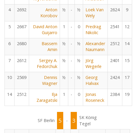
4
2692
Anton
½
-
½
Loek Van
2624
9
Korobov
Wely
5
2667
David Anton
1
-
0
Predrag
2541
12
Guijarro
Nikolic
6
2680
Bassem
½
-
½
Alexander
2512
14
Amin
Naumann
7
2612
Sergey A.
½
-
½
Jörg
2401
15
Fedorchuk
Wegerle
10
2569
Dennis
½
-
½
Georg
2424
17
Wagner
Halvax
14
2512
Ilja
1
-
0
Jonas
2384
19
Zaragatski
Roseneck
SK König
5
3
SF Berlin
-
Tegel