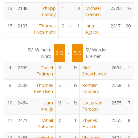
12
2148
Philipp
1
-
0
Michael
2320
16
Lamby
Coenen
15
2193
Thomas
0
-
1
Inna
2217
20
Huesmann
Agrest
SV Mülheim
SV Werder
2.5
5.5
-
Nord
Bremen
4
2599
Daniel
½
-
½
Kirill
2654
1
Fridman
Shevchenko
9
2500
Thomas
½
-
½
Romain
2558
6
Beerdsen
Edouard
10
2464
Liam
½
-
½
Lucas van
2575
7
Vrolijk
Foreest
11
2471
Mihail
0
-
1
Zbynek
2555
8
Saltaev
Hracek
13
2455
Valentin
0
-
1
Vlastimil
2571
9