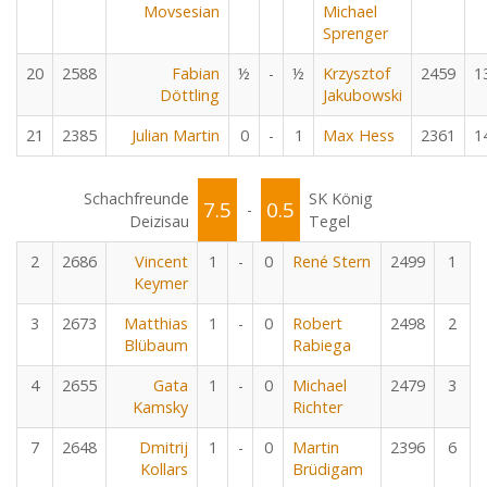
Movsesian
Michael
Sprenger
20
2588
Fabian
½
-
½
Krzysztof
2459
1
Döttling
Jakubowski
21
2385
Julian Martin
0
-
1
Max Hess
2361
1
Schachfreunde
SK König
7.5
0.5
-
Deizisau
Tegel
2
2686
Vincent
1
-
0
René Stern
2499
1
Keymer
3
2673
Matthias
1
-
0
Robert
2498
2
Blübaum
Rabiega
4
2655
Gata
1
-
0
Michael
2479
3
Kamsky
Richter
7
2648
Dmitrij
1
-
0
Martin
2396
6
Kollars
Brüdigam