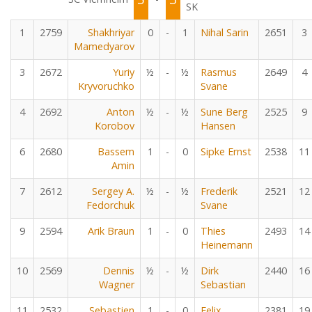
SK
1
2759
Shakhriyar
0
-
1
Nihal Sarin
2651
3
Mamedyarov
3
2672
Yuriy
½
-
½
Rasmus
2649
4
Kryvoruchko
Svane
4
2692
Anton
½
-
½
Sune Berg
2525
9
Korobov
Hansen
6
2680
Bassem
1
-
0
Sipke Ernst
2538
11
Amin
7
2612
Sergey A.
½
-
½
Frederik
2521
12
Fedorchuk
Svane
9
2594
Arik Braun
1
-
0
Thies
2493
14
Heinemann
10
2569
Dennis
½
-
½
Dirk
2440
16
Wagner
Sebastian
11
2532
Sebastien
1
-
0
Felix
2381
19