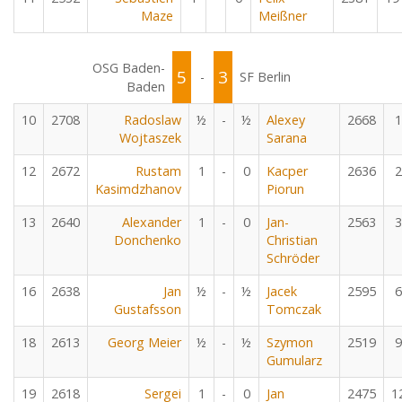
Maze
Meißner
OSG Baden-
5
3
-
SF Berlin
Baden
10
2708
Radoslaw
½
-
½
Alexey
2668
1
Wojtaszek
Sarana
12
2672
Rustam
1
-
0
Kacper
2636
2
Kasimdzhanov
Piorun
13
2640
Alexander
1
-
0
Jan-
2563
3
Donchenko
Christian
Schröder
16
2638
Jan
½
-
½
Jacek
2595
6
Gustafsson
Tomczak
18
2613
Georg Meier
½
-
½
Szymon
2519
9
Gumularz
19
2618
Sergei
1
-
0
Jan
2475
1