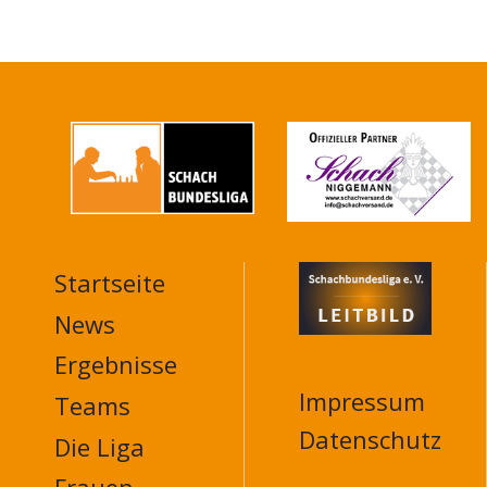
Startseite
MAIN
NAVIGATION
News
FOOTER
Ergebnisse
Impressum
Teams
Datenschutz
Die Liga