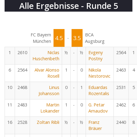
Alle Ergebnisse - Runde 5
FC Bayern
BCA
4.5
3.5
-
München
Augsburg
1
2610
Niclas
½
-
½
Evgeny
2564
1
Huschenbeth
Postny
6
2564
Alvar Alonso
1
-
0
Nikola
2463
4
Rosell
Nestorovic
10
2468
Linus
0
-
1
Eduardas
2531
5
Johansson
Rozentalis
11
2483
Martin
1
-
0
G. Petar
2462
6
Lokander
Arnaudov
16
2528
Zoltan Ribli
½
-
½
Franz
2440
8
Bräuer