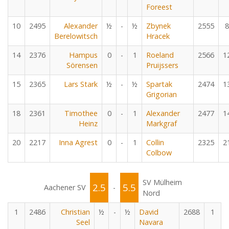
Foreest
10
2495
Alexander
½
-
½
Zbynek
2555
8
Berelowitsch
Hracek
14
2376
Hampus
0
-
1
Roeland
2566
1
Sörensen
Pruijssers
15
2365
Lars Stark
½
-
½
Spartak
2474
1
Grigorian
18
2361
Timothee
0
-
1
Alexander
2477
1
Heinz
Markgraf
20
2217
Inna Agrest
0
-
1
Collin
2325
2
Colbow
SV Mülheim
2.5
5.5
Aachener SV
-
Nord
1
2486
Christian
½
-
½
David
2688
1
Seel
Navara