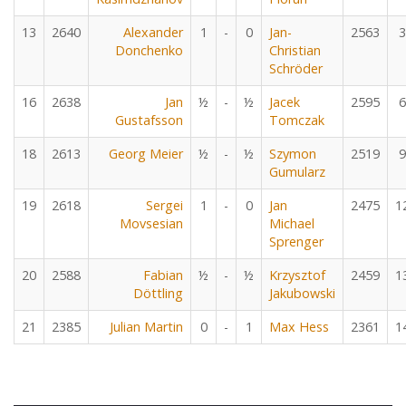
13
2640
Alexander
1
-
0
Jan-
2563
3
Donchenko
Christian
Schröder
16
2638
Jan
½
-
½
Jacek
2595
6
Gustafsson
Tomczak
18
2613
Georg Meier
½
-
½
Szymon
2519
9
Gumularz
19
2618
Sergei
1
-
0
Jan
2475
1
Movsesian
Michael
Sprenger
20
2588
Fabian
½
-
½
Krzysztof
2459
1
Döttling
Jakubowski
21
2385
Julian Martin
0
-
1
Max Hess
2361
1