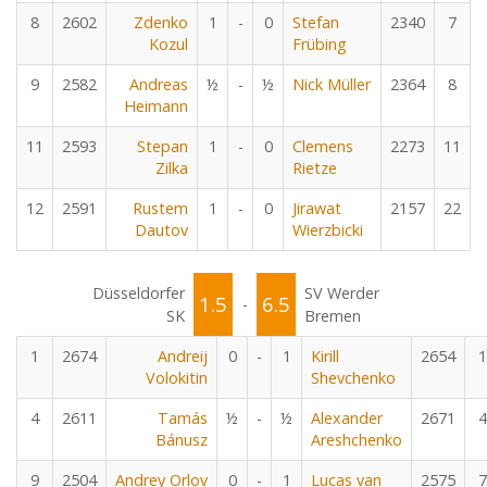
8
2602
Zdenko
1
-
0
Stefan
2340
7
Kozul
Frübing
9
2582
Andreas
½
-
½
Nick Müller
2364
8
Heimann
11
2593
Stepan
1
-
0
Clemens
2273
11
Zilka
Rietze
12
2591
Rustem
1
-
0
Jirawat
2157
22
Dautov
Wierzbicki
Düsseldorfer
SV Werder
1.5
6.5
-
SK
Bremen
1
2674
Andreij
0
-
1
Kirill
2654
1
Volokitin
Shevchenko
4
2611
Tamás
½
-
½
Alexander
2671
4
Bánusz
Areshchenko
9
2504
Andrey Orlov
0
-
1
Lucas van
2575
7