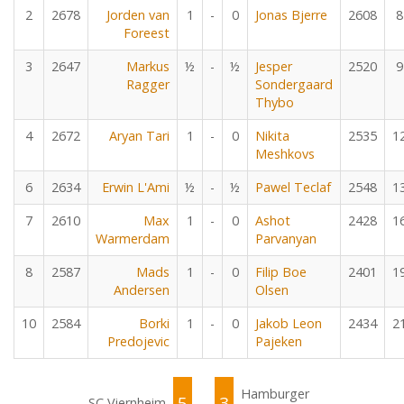
2
2678
Jorden van
1
-
0
Jonas Bjerre
2608
8
Foreest
3
2647
Markus
½
-
½
Jesper
2520
9
Ragger
Sondergaard
Thybo
4
2672
Aryan Tari
1
-
0
Nikita
2535
1
Meshkovs
6
2634
Erwin L'Ami
½
-
½
Pawel Teclaf
2548
1
7
2610
Max
1
-
0
Ashot
2428
1
Warmerdam
Parvanyan
8
2587
Mads
1
-
0
Filip Boe
2401
1
Andersen
Olsen
10
2584
Borki
1
-
0
Jakob Leon
2434
2
Predojevic
Pajeken
Hamburger
5
3
SC Viernheim
-