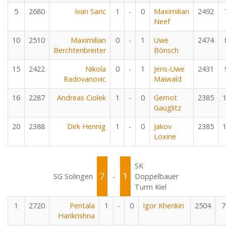
5
2680
Ivan Saric
1
-
0
Maximilian
2492
Neef
10
2510
Maximilian
0
-
1
Uwe
2474
Berchtenbreiter
Bönsch
15
2422
Nikola
0
-
1
Jens-Uwe
2431
Radovanovic
Maiwald
16
2287
Andreas Ciolek
1
-
0
Gernot
2385
Gauglitz
20
2388
Dirk Hennig
1
-
0
Jakov
2385
Loxine
SK
7
1
SG Solingen
-
Doppelbauer
Turm Kiel
1
2720
Pentala
1
-
0
Igor Khenkin
2504
7
Harikrishna