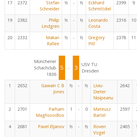
17
2372
Stefan
½
-
½
Eckhard
2399
9
Schneider
Schmittdiel
19
2382
Philip
½
-
½
Leonardo
2316
10
Lindgren
Costa
20
2332
Makan
½
-
½
Gregory
2378
11
Rafiee
Pitl
Münchener
USV TU
5
3
Schachclub
-
Dresden
1836
1
2652
Gawain C B
½
-
½
Liviu-
2642
Jones
Dieter
Nisipeanu
2
2701
Parham
1
-
0
Mateusz
2597
Maghsoodloo
Bartel
4
2681
Pavel Eljanov
½
-
½
Roven
2465
Vogel