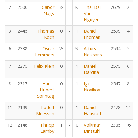
2
2500
Gabor
½
-
½
Thai Dai
2629
2
Nagy
Van
Nguyen
3
2445
Thomas
0
-
1
Daniel
2599
4
Koch
Fridman
6
2338
Oscar
½
-
½
Arturs
2594
5
Lemmers
Neiksans
7
2275
Felix Klein
0
-
1
Daniel
2575
6
Dardha
8
2317
Hans-
0
-
1
Igor
2547
8
Hubert
Novikov
Sonntag
11
2199
Rudolf
0
-
1
Daniel
2478
14
Meessen
Hausrath
12
2148
Philipp
1
-
0
Volkmar
2385
16
Lamby
Dinstuhl