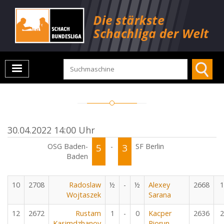
30.04.2022 14:00 Uhr
OSG Baden-
5
-
3
SF Berlin
Baden
10
2708
Radoslaw
½
-
½
Alexey
2668
1
Wojtaszek
Sarana
12
2672
Rustam
1
-
0
Kacper
2636
2
Kasimdzhanov
Piorun