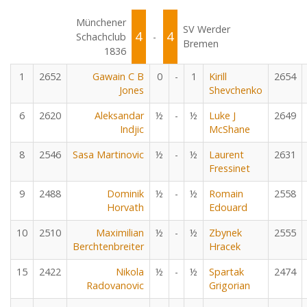
Münchener
SV Werder
4
4
Schachclub
-
Bremen
1836
1
2652
Gawain C B
0
-
1
Kirill
2654
Jones
Shevchenko
6
2620
Aleksandar
½
-
½
Luke J
2649
Indjic
McShane
8
2546
Sasa Martinovic
½
-
½
Laurent
2631
Fressinet
9
2488
Dominik
½
-
½
Romain
2558
Horvath
Edouard
10
2510
Maximilian
½
-
½
Zbynek
2555
Berchtenbreiter
Hracek
15
2422
Nikola
½
-
½
Spartak
2474
Radovanovic
Grigorian