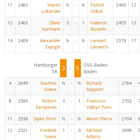
11
2483
Martin
½
-
½
Patrick
2460
12
Lokander
Zelbel
12
2463
Oliver
0
-
1
Valentin
2455
13
Kurmann
Buckels
14
2409
Alexander
½
-
½
Lennert
2379
17
Zajogin
Lenaerts
Hamburger
OSG Baden-
3
5
-
SK
Baden
4
2649
Rasmus
½
-
½
Richard
2764
Svane
Rapport
8
2560
Robert
0
-
1
Francisco
2702
Kempinski
Vallejo Pons
11
2538
Sipke Ernst
½
-
½
Alexei Shirov
2704
12
2521
Frederik
1
-
0
Michael
2696
Svane
Adams