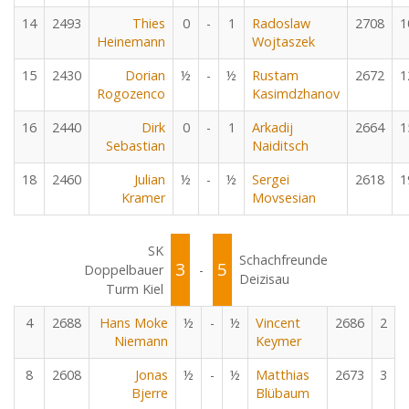
14
2493
Thies
0
-
1
Radoslaw
2708
1
Heinemann
Wojtaszek
15
2430
Dorian
½
-
½
Rustam
2672
1
Rogozenco
Kasimdzhanov
16
2440
Dirk
0
-
1
Arkadij
2664
1
Sebastian
Naiditsch
18
2460
Julian
½
-
½
Sergei
2618
1
Kramer
Movsesian
SK
Schachfreunde
3
5
Doppelbauer
-
Deizisau
Turm Kiel
4
2688
Hans Moke
½
-
½
Vincent
2686
2
Niemann
Keymer
8
2608
Jonas
½
-
½
Matthias
2673
3
Bjerre
Blübaum