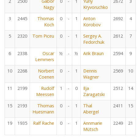
2
2500
Gabor
0
-
1
Yuriy
2672
3
Nagy
Kryvoruchko
3
2445
Thomas
0
-
1
Anton
2692
4
Koch
Korobov
5
2320
Tom Piceu
0
-
1
Sergey A.
2612
7
Fedorchuk
6
2338
Oscar
½
-
½
Arik Braun
2594
9
Lemmers
10
2268
Norbert
0
-
1
Dennis
2569
10
Coenen
Wagner
11
2199
Rudolf
1
-
0
Ilja
2512
14
Meessen
Zaragatski
15
2193
Thomas
0
-
1
Thal
2411
15
Huesmann
Abergel
19
1935
Ralf Rache
0
-
1
Annmarie
2249
21
Mütsch