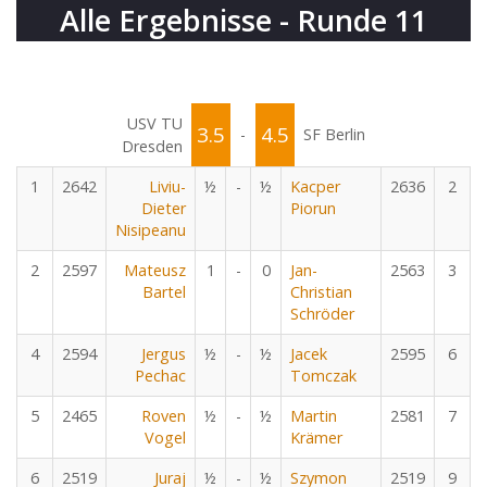
Alle Ergebnisse - Runde 11
USV TU
3.5
4.5
-
SF Berlin
Dresden
1
2642
Liviu-
½
-
½
Kacper
2636
2
Dieter
Piorun
Nisipeanu
2
2597
Mateusz
1
-
0
Jan-
2563
3
Bartel
Christian
Schröder
4
2594
Jergus
½
-
½
Jacek
2595
6
Pechac
Tomczak
5
2465
Roven
½
-
½
Martin
2581
7
Vogel
Krämer
6
2519
Juraj
½
-
½
Szymon
2519
9