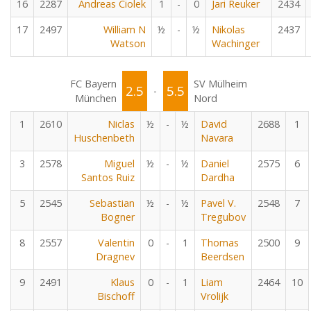
16
2287
Andreas Ciolek
1
-
0
Jari Reuker
2434
17
2497
William N
½
-
½
Nikolas
2437
Watson
Wachinger
FC Bayern
SV Mülheim
2.5
5.5
-
München
Nord
1
2610
Niclas
½
-
½
David
2688
1
Huschenbeth
Navara
3
2578
Miguel
½
-
½
Daniel
2575
6
Santos Ruiz
Dardha
5
2545
Sebastian
½
-
½
Pavel V.
2548
7
Bogner
Tregubov
8
2557
Valentin
0
-
1
Thomas
2500
9
Dragnev
Beerdsen
9
2491
Klaus
0
-
1
Liam
2464
10
Bischoff
Vrolijk