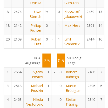
Druska
Gumularz
8
2474
Uwe
½
-
½
Krzysztof
2459
13
Bönsch
Jakubowski
18
2142
Philipp
0
-
1
Max Hess
2361
14
Richter
20
2109
Ruben
0
-
1
Emil
2414
16
Lutz
Schmidek
BCA
SK König
7.5
0.5
-
Augsburg
Tegel
1
2564
Evgeny
1
-
0
Robert
2498
2
Postny
Rabiega
3
2518
Michael
1
-
0
Martin
2396
6
Prusikin
Brüdigam
4
2463
Nikola
1
-
0
Stefan
2340
7
Nestorovic
Frübing