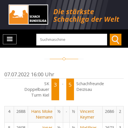
07.07.2022 16:00 Uhr
SK
3
-
5
Schachfreunde
Doppelbauer
Deizisau
Turm Kiel
4
2688
Hans Moke
½
-
½
Vincent
2686
2
Niemann
Keymer
8
2608
Jonas
½
-
½
Matthias
2673
3