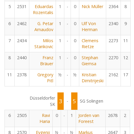
5
2531
Eduardas
1
-
0
Nick Müller
2364
8
Rozentalis
6
2462
G. Petar
1
-
0
Ulf Von
2340
9
Arnaudov
Herman
7
2434
Milos
1
-
0
Clemens
2273
11
Stankovic
Rietze
8
2440
Franz
1
-
0
Stephan
2270
12
Bräuer
Giemsa
11
2378
Gregory
½
-
½
Kristian
2162
17
Pitl
Dimitrijeski
Düsseldorfer
3
5
-
SG Solingen
SK
6
2505
Ravi
0
-
1
Jorden van
2678
2
Haria
Foreest
8
2570
Evgenij
½
-
½
Markus
2647
3