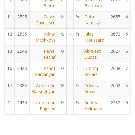
Bjerre
Blübaum
11
2525
David
½
-
½
Gata
2655
4
Gavrilescu
Kamsky
12
2535
Nikita
½
-
½
Jules
2672
5
Meshkovs
Moussard
13
2548
Pawel
0
-
1
Abhijeet
2627
6
Teclaf
Gupta
16
2428
Ashot
0
-
1
Dmitrij
2648
7
Parvanyan
Kollars
17
2383
Armen Ar.
½
-
½
Zdenko
2602
8
Barseghyan
Kozul
21
2434
Jakob Leon
½
-
½
Andreas
2582
9
Pajeken
Heimann