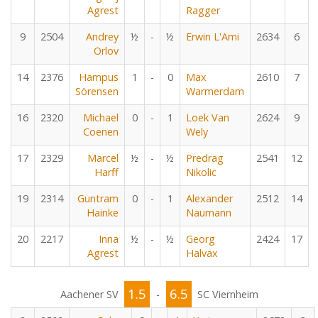
Agrest
Ragger
9
2504
Andrey
½
-
½
Erwin L'Ami
2634
6
Orlov
14
2376
Hampus
1
-
0
Max
2610
7
Sörensen
Warmerdam
16
2320
Michael
0
-
1
Loek Van
2624
9
Coenen
Wely
17
2329
Marcel
½
-
½
Predrag
2541
12
Harff
Nikolic
19
2314
Guntram
0
-
1
Alexander
2512
14
Hainke
Naumann
20
2217
Inna
½
-
½
Georg
2424
17
Agrest
Halvax
1.5
6.5
Aachener SV
-
SC Viernheim