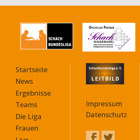
Startseite
MAIN
NAVIGATION
News
FOOTER
Ergebnisse
Impressum
Teams
Datenschutz
Die Liga
Frauen
Live