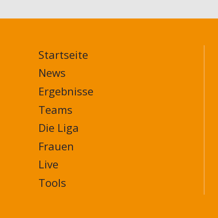
vorn
(4.
Spieltag)
Startseite
MAIN
NAVIGATION
News
FOOTER
Ergebnisse
Teams
Die Liga
Frauen
Live
Tools