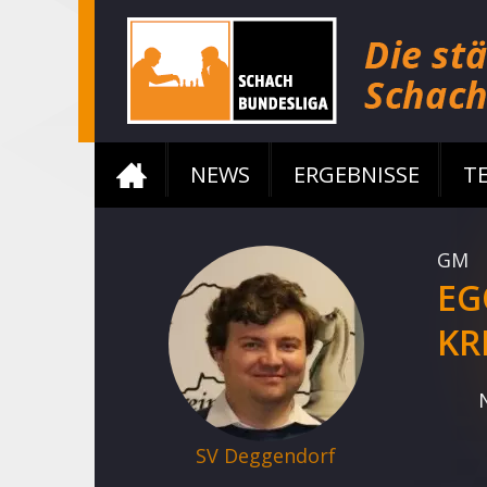
NEWS
ERGEBNISSE
T
GM
EG
KR
SV Deggendorf