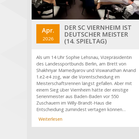
DER SC VIERNHEIM IST
Apr.
DEUTSCHER MEISTER
2026
(14. SPIELTAG)
Als um 14 Uhr Sophie Lehsnau, Vizepräsidentin
des Landessportbunds Berlin, am Brett von
Shakhriyar Mamedyarov und Viswanathan Anand
1.e2-e4 zog, war die Vorentscheidung im
Meisterschaftsrennen längst gefallen. Aber mit
einem Sieg über Viernheim hätte der einstige
Serienmeister aus Baden-Baden vor 550
Zuschauern im Willy-Brandt-Haus die
Entscheidung zumindest vertagen können…
Weiterlesen
über
Der
SC
Viernheim