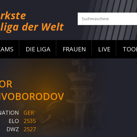
EAMS
DIE LIGA
FRAUEN
LIVE
TOO
OR
IVOBORODOV
NATION
GER
ELO
2535
DWZ
2527