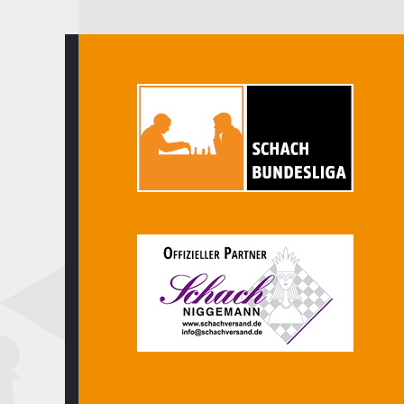
ist
Deutscher
Meister
(14.
Spieltag)