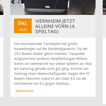
VIERNHEIM JETZT
Dez.
ALLEINE VORN (4.
2025
SPIELTAG)
Der internationale Terminplan hat große
Auswirkungen auf die Bundesligasaison. Da der
OSG Baden-Baden gleich mehrere Topspieler
aufgrund ihrer anderen Verpflichtungen fehlten,
traten sie zweimal mit nur sieben Spielern an. Was
am Samstag gerade noch gut ging, kostete am
Sonntag einen Mannschaftspunkt: Gegen den FC
Bayern München stand es am Ende 4:4. Da die
Viernheimer mit 6:2 gegen Deizisau…
Weiterlesen
über
Viernheim
jetzt
alleine