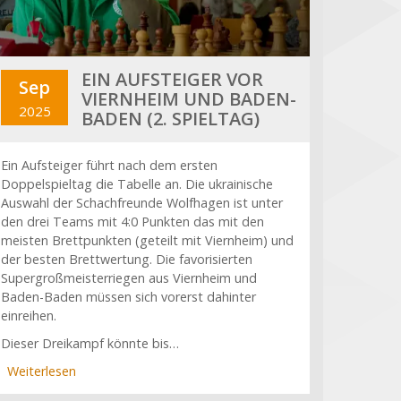
EIN AUFSTEIGER VOR
Sep
VIERNHEIM UND BADEN-
2025
BADEN (2. SPIELTAG)
Ein Aufsteiger führt nach dem ersten
Doppelspieltag die Tabelle an. Die ukrainische
Auswahl der Schachfreunde Wolfhagen ist unter
den drei Teams mit 4:0 Punkten das mit den
meisten Brettpunkten (geteilt mit Viernheim) und
der besten Brettwertung. Die favorisierten
Supergroßmeisterriegen aus Viernheim und
Baden-Baden müssen sich vorerst dahinter
einreihen.
Dieser Dreikampf könnte bis…
Weiterlesen
über
Ein