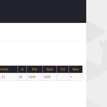
rmin
G
Elo
Nat
Tit
Res
-21
W
1843
GER
+