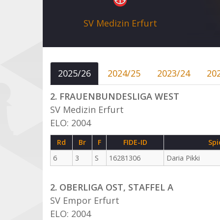
SV Medizin Erfurt
2025/26
2024/25
2023/24
20
2. FRAUENBUNDESLIGA WEST
SV Medizin Erfurt
ELO: 2004
Rd
Br
F
FIDE-ID
Spi
6
3
S
16281306
Daria Pikki
2. OBERLIGA OST, STAFFEL A
SV Empor Erfurt
ELO: 2004