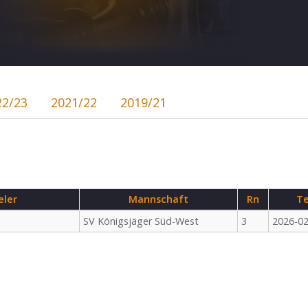
22/23
2021/22
2019/21
eler
Mannschaft
Rn
Te
SV Königsjäger Süd-West
3
2026-02