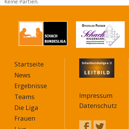
Keine Partien.
Startseite
MAIN
NAVIGATION
News
FOOTER
Ergebnisse
Impressum
Teams
Datenschutz
Die Liga
Frauen
Live