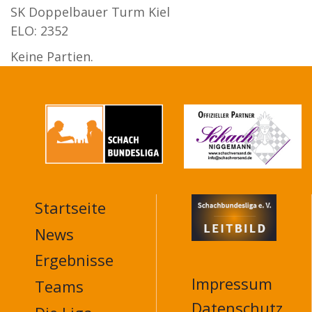
SK Doppelbauer Turm Kiel
ELO: 2352
Keine Partien.
Startseite
MAIN
NAVIGATION
News
FOOTER
Ergebnisse
Impressum
Teams
Datenschutz