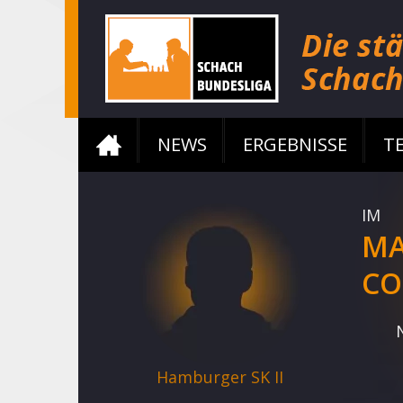
NEWS
ERGEBNISSE
T
IM
MA
CO
Hamburger SK II