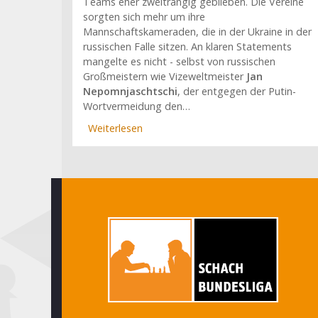
Teams eher zweitrangig geblieben. Die Vereine
sorgten sich mehr um ihre
Mannschaftskameraden, die in der Ukraine in der
russischen Falle sitzen. An klaren Statements
mangelte es nicht - selbst von russischen
Großmeistern wie Vizeweltmeister
Jan
Nepomnjaschtschi
, der entgegen der Putin-
Wortvermeidung den…
Weiterlesen
über
Traumstart
für
den
FC
Bayern,
Licht
und
Schatten
beim
Münchener
SC