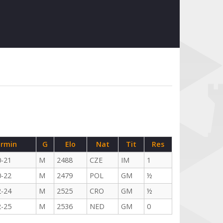
rmin
G
Elo
Nat
Tit
Res
0-21
M
2488
CZE
IM
1
0-22
M
2479
POL
GM
½
2-24
M
2525
CRO
GM
½
2-25
M
2536
NED
GM
0