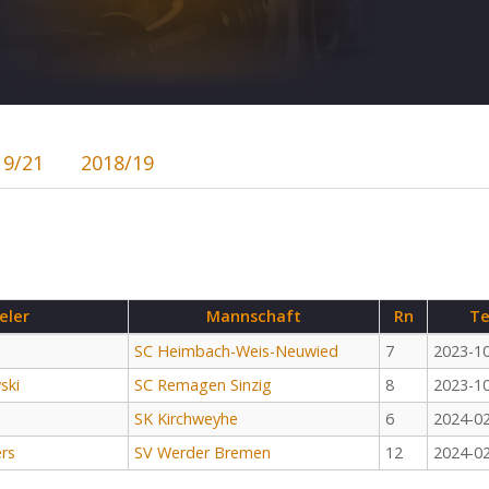
19/21
2018/19
eler
Mannschaft
Rn
Te
SC Heimbach-Weis-Neuwied
7
2023-1
ski
SC Remagen Sinzig
8
2023-1
SK Kirchweyhe
6
2024-0
ers
SV Werder Bremen
12
2024-0