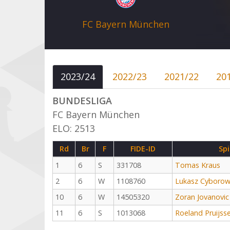
FC Bayern München
2023/24
2022/23
2021/22
20
BUNDESLIGA
FC Bayern München
ELO: 2513
Rd
Br
F
FIDE-ID
Spi
1
6
S
331708
Tomas Kraus
2
6
W
1108760
Lukasz Cyborow
10
6
W
14505320
Zoran Jovanovic
11
6
S
1013068
Roeland Pruijss