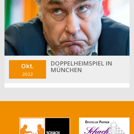
DOPPELHEIMSPIEL IN
Okt.
MÜNCHEN
2022