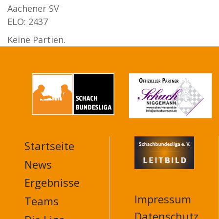
Aachener SV
ELO: 2437
Keine Partien.
Startseite
MAIN
NAVIGATION
News
FOOTER
Ergebnisse
Impressum
Teams
Datenschutz