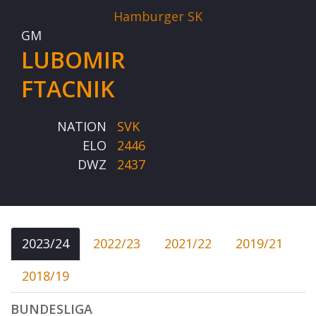
Hamburger SK
GM
LUBOMIR
FTACNIK
NATION
SVK
ELO
2446
DWZ
2437
2023/24
2022/23
2021/22
2019/21
2018/19
BUNDESLIGA