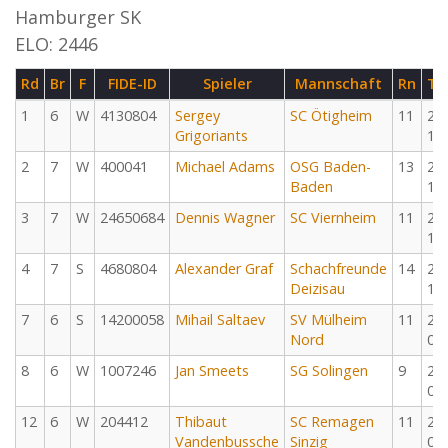
Hamburger SK
ELO: 2446
Rd
Br
F
FIDE-ID
Spieler
Mannschaft
Rn
Te
1
6
W
4130804
Sergey
SC Ötigheim
11
20
Grigoriants
10
2
7
W
400041
Michael Adams
OSG Baden-
13
20
Baden
10
3
7
W
24650684
Dennis Wagner
SC Viernheim
11
20
12
4
7
S
4680804
Alexander Graf
Schachfreunde
14
20
Deizisau
12
7
6
S
14200058
Mihail Saltaev
SV Mülheim
11
20
Nord
02
8
6
W
1007246
Jan Smeets
SG Solingen
9
20
02
12
6
W
204412
Thibaut
SC Remagen
11
20
Vandenbussche
Sinzig
03