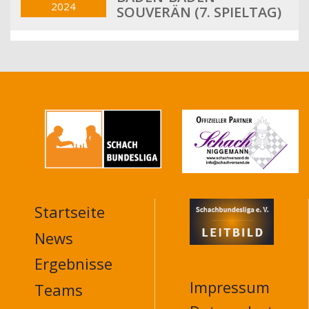
2024
SOUVERÄN (7. SPIELTAG)
Startseite
MAIN
NAVIGATION
News
FOOTER
Ergebnisse
Impressum
Teams