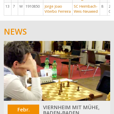
13
7
W
1910850
Jorge Joao
SC Heimbach-
8
20
Viterbo Ferreira
Weis-Neuwied
03
NEWS
VIERNHEIM MIT MÜHE,
Febr.
BADEN-BADEN