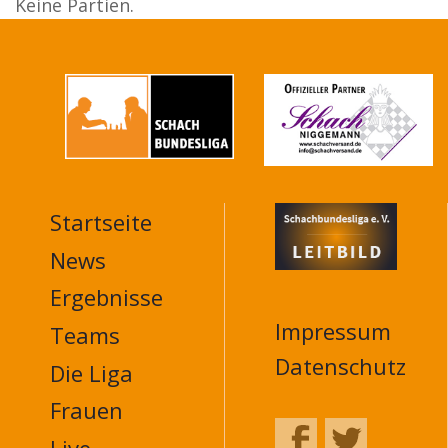
Keine Partien.
Startseite
MAIN
NAVIGATION
News
FOOTER
Ergebnisse
Impressum
Teams
Datenschutz
Die Liga
Frauen
Live