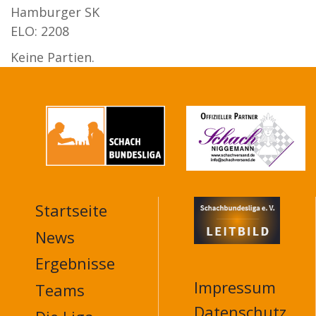
Hamburger SK
ELO: 2208
Keine Partien.
Startseite
MAIN
NAVIGATION
News
FOOTER
Ergebnisse
Impressum
Teams
Datenschutz