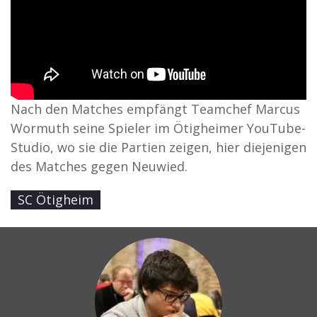
Nach den Matches empfängt Teamchef Marcus
Wormuth seine Spieler im Ötigheimer YouTube-
Studio, wo sie die Partien zeigen, hier diejenigen
des Matches gegen Neuwied.
SC Ötigheim