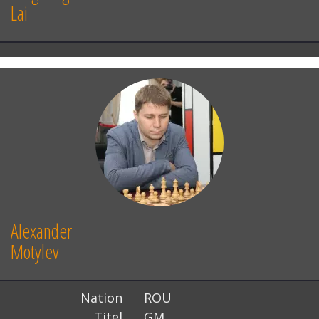
Lai
Alexander
Motylev
Nation
ROU
Titel
GM