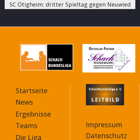
SC Ötigheim: dritter Spieltag gegen Neuwied
Startseite
MAIN
NAVIGATION
News
FOOTER
Ergebnisse
Impressum
Teams
Datenschutz
Die Liga