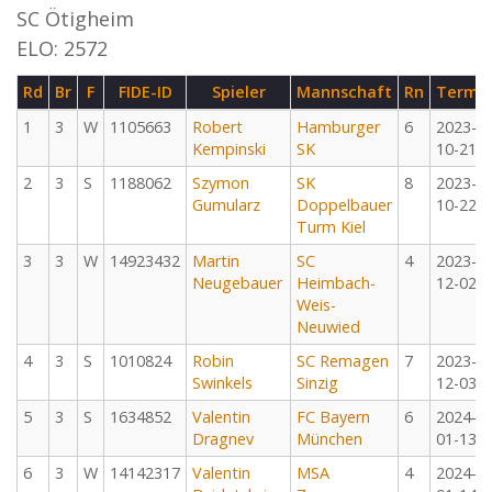
SC Ötigheim
ELO: 2572
Rd
Br
F
FIDE-ID
Spieler
Mannschaft
Rn
Termi
1
3
W
1105663
Robert
Hamburger
6
2023-
Kempinski
SK
10-21
2
3
S
1188062
Szymon
SK
8
2023-
Gumularz
Doppelbauer
10-22
Turm Kiel
3
3
W
14923432
Martin
SC
4
2023-
Neugebauer
Heimbach-
12-02
Weis-
Neuwied
4
3
S
1010824
Robin
SC Remagen
7
2023-
Swinkels
Sinzig
12-03
5
3
S
1634852
Valentin
FC Bayern
6
2024-
Dragnev
München
01-13
6
3
W
14142317
Valentin
MSA
4
2024-