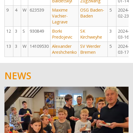
Baidetskyi
Zugzwang
01-14
9
4
W
623539
Maxime
OSG Baden-
5
2024-
Vachier-
Baden
02-23
Lagrave
12
3
S
930849
Borki
SK
3
2024-
Predojevic
Kirchweyhe
03-16
13
3
W
14109530
Alexander
SV Werder
5
2024-
Areshchenko
Bremen
03-17
NEWS