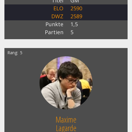
Titel
GM
ELO
2590
DWZ
2589
Punkte
1,5
Partien
5
Rang
5
Maxime
Lagarde