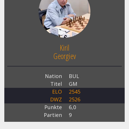
Kiril
Georgiev
Nation
BUL
Titel
GM
ELO
2545
DWZ
2526
Punkte
6,0
Partien
9