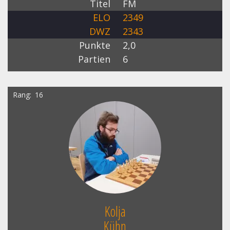
Titel
FM
ELO
2349
DWZ
2343
Punkte
2,0
Partien
6
Rang
16
Kolja
Kühn