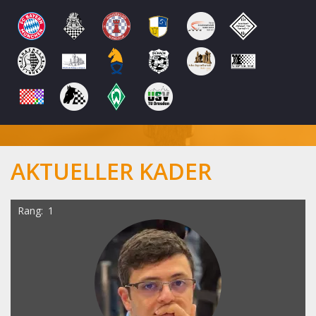
AKTUELLER KADER
Rang
1