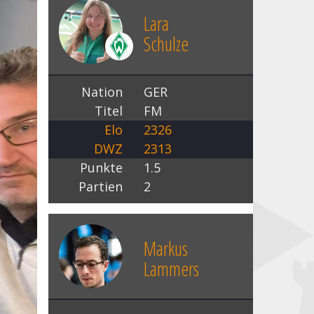
Lara
Schulze
Nation
GER
Titel
FM
Elo
2326
DWZ
2313
Punkte
1.5
Partien
2
Markus
Lammers