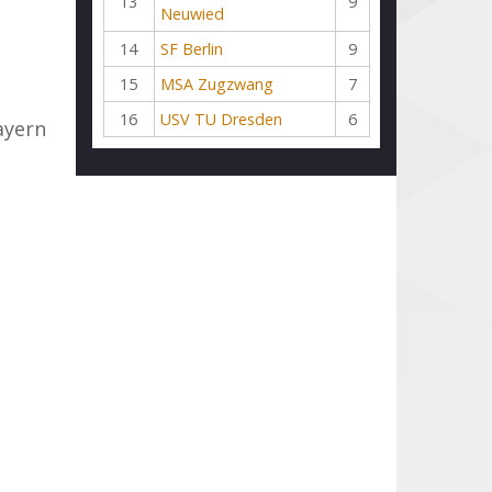
13
9
Neuwied
14
SF Berlin
9
15
MSA Zugzwang
7
16
USV TU Dresden
6
ayern