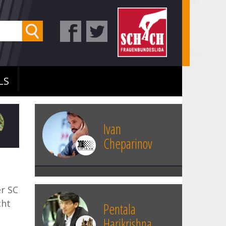
LS
Ivan
Cheparinov
r SC
cht
Pentala
Harikrishna