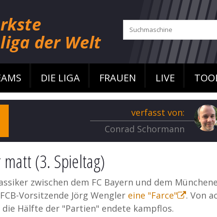
EAMS
DIE LIGA
FRAUEN
LIVE
TOO
verfasst von:
Conrad Schormann
 matt (3. Spieltag)
-Klassiker zwischen dem FC Bayern und dem Münchene
r FCB-Vorsitzende Jörg Wengler
eine "Farce"
. Von a
 die Hälfte der "Partien" endete kampflos.