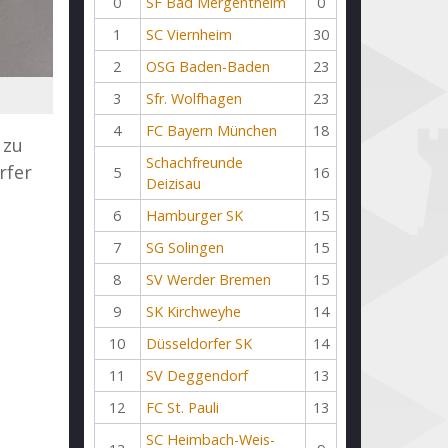
0
SF Bad Mergentheim
0
1
SC Viernheim
30
2
OSG Baden-Baden
23
3
Sfr. Wolfhagen
23
4
FC Bayern München
18
 zu
Schachfreunde
rfer
5
16
Deizisau
6
Hamburger SK
15
7
SG Solingen
15
8
SV Werder Bremen
15
9
SK Kirchweyhe
14
10
Düsseldorfer SK
14
11
SV Deggendorf
13
12
FC St. Pauli
13
SC Heimbach-Weis-