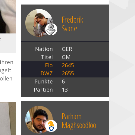
Frederik
Svane
t
Nation
GER
Titel
GM
ihren
Elo
2645
ngelt
DWZ
2655
ollen
Punkte
6
Partien
13
Parham
Maghsoodloo