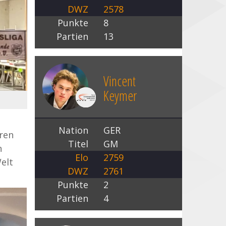
DWZ
2578
Punkte
8
Partien
13
Vincent
Keymer
Nation
GER
ren
Titel
GM
n
Elo
2759
elt
DWZ
2761
Punkte
2
Partien
4