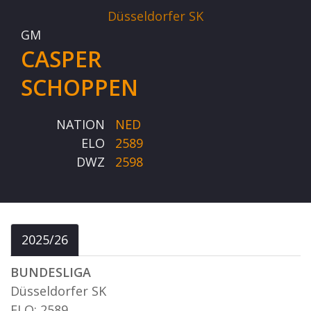
Düsseldorfer SK
GM
CASPER
SCHOPPEN
NATION
NED
ELO
2589
DWZ
2598
2025/26
BUNDESLIGA
Düsseldorfer SK
ELO: 2589