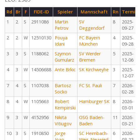
Rd
Br
F
FIDE-ID
Spieler
Mannschaft
Rn
Termin
1
2
S
2911086
Martin
SV
8
2025-
Petrov
Deggendorf
09-27
2
2
W
12510130
Pouya
FC Bayern
4
2025-
Idani
München
09-28
3
3
S
1188062
Szymon
SV Werder
5
2025-
Gumularz
Bremen
12-06
4
3
W
14506688
Ante Brkic
SK Kirchweyhe
3
2025-
12-07
7
4
S
1107038
Bartosz
FC St. Pauli
7
2026-
Socko
02-28
8
4
W
1105663
Robert
Hamburger SK
8
2026-
Kempinski
03-01
9
3
W
4152956
Nikita
OSG Baden-
11
2026-
Vitiugov
Baden
03-21
10
3
S
1910850
Jorge
SC Heimbach-
6
2026-
Joao
Weis-Neuwied
03-22