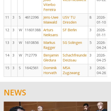
Viterbo
Ferreira
11
3
S
4612396
Jens-Uwe
USV TU
8
2026-
Maiwald
Dresden
01-10
12
3
W
11601388
Arturs
SF Berlin
3
2026-
Neiksans
01-11
13
3
W
1610856
Markus
SG Solingen
5
2026-
Ragger
04-24
14
3
W
712779
Benjamin
Schachfreunde
3
2026-
Gledura
Deizisau
04-25
15
3
S
1642561
Dominik
MSA
3
2026-
Horvath
Zugzwang
04-26
NEWS