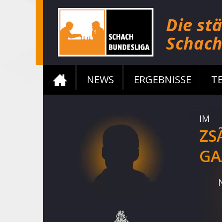
NEWS
ERGEBNISSE
T
IM
ZS
GA