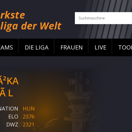
EAMS
DIE LIGA
FRAUEN
LIVE
TOO
Ã²KA
Ã L
NATION
HUN
ELO
2376
DWZ
2321