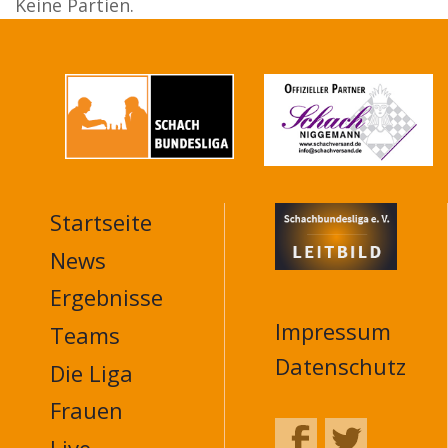
Keine Partien.
Startseite
MAIN
NAVIGATION
News
FOOTER
Ergebnisse
Impressum
Teams
Datenschutz
Die Liga
Frauen
Live