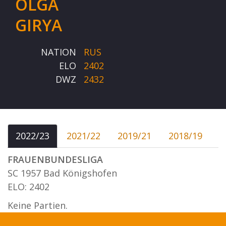
OLGA
GIRYA
NATION
RUS
ELO
2402
DWZ
2432
2022/23
2021/22
2019/21
2018/19
FRAUENBUNDESLIGA
SC 1957 Bad Königshofen
ELO: 2402
Keine Partien.