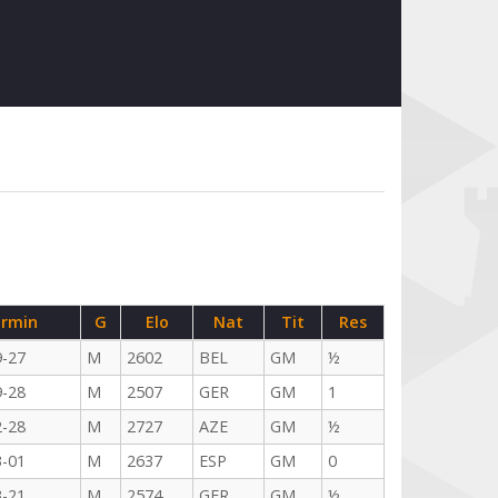
rmin
G
Elo
Nat
Tit
Res
9-27
M
2602
BEL
GM
½
9-28
M
2507
GER
GM
1
2-28
M
2727
AZE
GM
½
3-01
M
2637
ESP
GM
0
3-21
M
2574
GER
GM
½