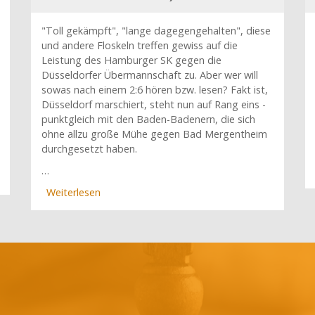
"Toll gekämpft", "lange dagegengehalten", diese
und andere Floskeln treffen gewiss auf die
Leistung des Hamburger SK gegen die
Düsseldorfer Übermannschaft zu. Aber wer will
sowas nach einem 2:6 hören bzw. lesen? Fakt ist,
Düsseldorf marschiert, steht nun auf Rang eins -
punktgleich mit den Baden-Badenern, die sich
ohne allzu große Mühe gegen Bad Mergentheim
durchgesetzt haben.
…
Weiterlesen
über
Düsseldorf
und
Baden-
Baden
mit
weißer
Weste
(3.