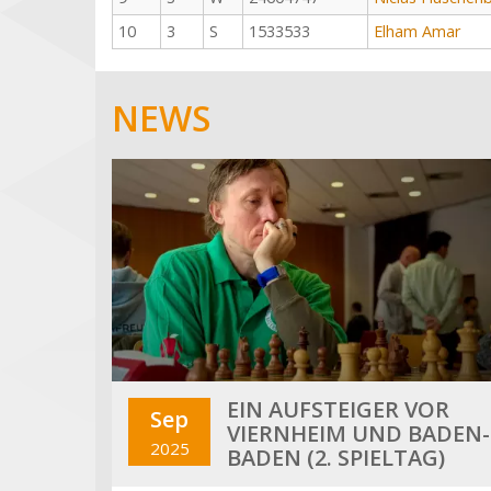
10
3
S
1533533
Elham Amar
NEWS
EIN AUFSTEIGER VOR
Sep
VIERNHEIM UND BADEN-
2025
BADEN (2. SPIELTAG)