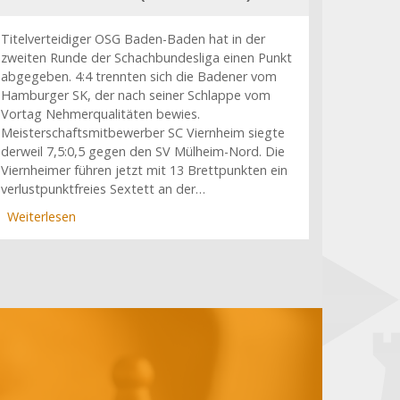
Titelverteidiger OSG Baden-Baden hat in der
zweiten Runde der Schachbundesliga einen Punkt
abgegeben. 4:4 trennten sich die Badener vom
Hamburger SK, der nach seiner Schlappe vom
Vortag Nehmerqualitäten bewies.
Meisterschaftsmitbewerber SC Viernheim siegte
derweil 7,5:0,5 gegen den SV Mülheim-Nord. Die
Viernheimer führen jetzt mit 13 Brettpunkten ein
verlustpunktfreies Sextett an der…
Weiterlesen
über
Baden-
Baden
wackelt,
Viernheim
überrollt
Mülheim-
Nord
(2.
Spieltag)