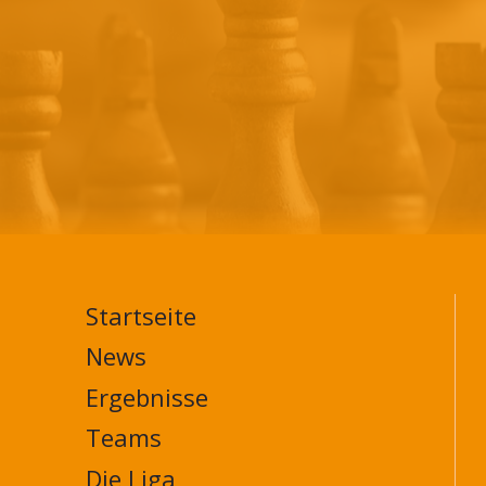
Spieltag)
Startseite
MAIN
NAVIGATION
News
FOOTER
Ergebnisse
Teams
Die Liga