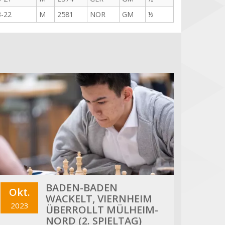
3-22
M
2581
NOR
GM
½
BADEN-BADEN
Okt.
WACKELT, VIERNHEIM
2023
ÜBERROLLT MÜLHEIM-
NORD (2. SPIELTAG)