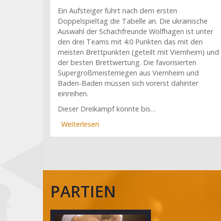
Ein Aufsteiger führt nach dem ersten
Doppelspieltag die Tabelle an. Die ukrainische
Auswahl der Schachfreunde Wolfhagen ist unter
den drei Teams mit 4:0 Punkten das mit den
meisten Brettpunkten (geteilt mit Viernheim) und
der besten Brettwertung. Die favorisierten
Supergroßmeisterriegen aus Viernheim und
Baden-Baden müssen sich vorerst dahinter
einreihen.
Dieser Dreikampf könnte bis…
Weiterlesen
über
Ein
Aufsteiger
vor
Viernheim
und
PARTIEN
Baden-
Baden
(2.
Spieltag)