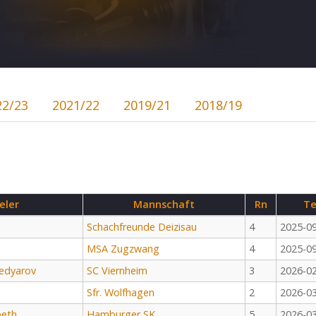
22/23
2021/22
2019/21
2018/19
eler
Mannschaft
Rn
Te
Schachfreunde Deizisau
4
2025-0
MSA Zugzwang
4
2025-0
edyarov
SC Viernheim
3
2026-0
Sfr. Wolfhagen
2
2026-0
beth
Hamburger SK
5
2026-0