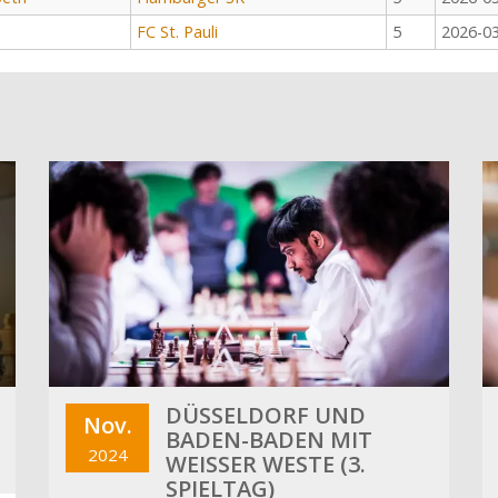
FC St. Pauli
5
2026-0
DÜSSELDORF UND
Nov.
BADEN-BADEN MIT
2024
WEISSER WESTE (3. S
PIELTAG)