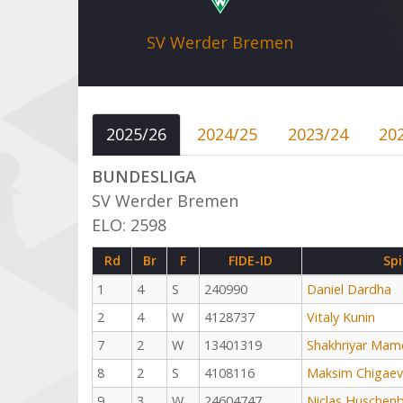
SV Werder Bremen
2025/26
2024/25
2023/24
20
BUNDESLIGA
SV Werder Bremen
ELO: 2598
Rd
Br
F
FIDE-ID
Spi
1
4
S
240990
Daniel Dardha
2
4
W
4128737
Vitaly Kunin
7
2
W
13401319
Shakhriyar Mam
8
2
S
4108116
Maksim Chigaev
9
3
W
24604747
Niclas Huschen