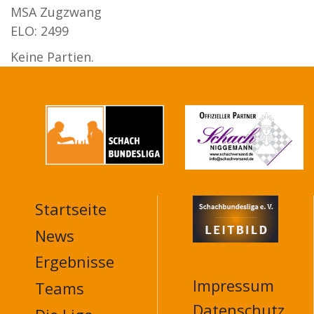
MSA Zugzwang
ELO: 2499
Keine Partien.
Startseite
MAIN
NAVIGATION
News
FOOTER
Ergebnisse
Impressum
Teams
Datenschutz