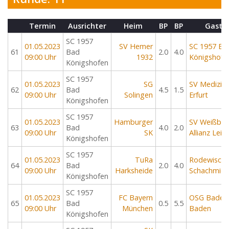
Termin
Ausrichter
Heim
BP
BP
Gast
SC 1957
01.05.2023
SV Hemer
SC 1957 Ba
61
Bad
2.0
4.0
09:00 Uhr
1932
Königshofe
Königshofen
SC 1957
01.05.2023
SG
SV Medizin
62
Bad
4.5
1.5
09:00 Uhr
Solingen
Erfurt
Königshofen
SC 1957
01.05.2023
Hamburger
SV Weißbla
63
Bad
4.0
2.0
09:00 Uhr
SK
Allianz Leip
Königshofen
SC 1957
01.05.2023
TuRa
Rodewische
64
Bad
2.0
4.0
09:00 Uhr
Harksheide
Schachmiez
Königshofen
SC 1957
01.05.2023
FC Bayern
OSG Baden
65
Bad
0.5
5.5
09:00 Uhr
München
Baden
Königshofen