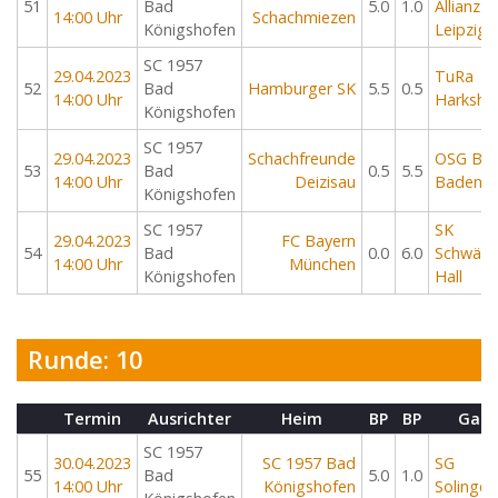
51
Bad
5.0
1.0
Allianz
14:00 Uhr
Schachmiezen
Königshofen
Leipzig
SC 1957
29.04.2023
TuRa
52
Bad
Hamburger SK
5.5
0.5
14:00 Uhr
Harkshe
Königshofen
SC 1957
29.04.2023
Schachfreunde
OSG Bad
53
Bad
0.5
5.5
14:00 Uhr
Deizisau
Baden
Königshofen
SC 1957
SK
29.04.2023
FC Bayern
54
Bad
0.0
6.0
Schwäbi
14:00 Uhr
München
Königshofen
Hall
Runde: 10
Termin
Ausrichter
Heim
BP
BP
Gast
SC 1957
30.04.2023
SC 1957 Bad
SG
55
Bad
5.0
1.0
14:00 Uhr
Königshofen
Solingen