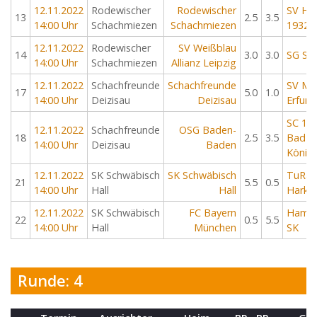
12.11.2022
Rodewischer
Rodewischer
SV He
13
2.5
3.5
14:00 Uhr
Schachmiezen
Schachmiezen
1932
12.11.2022
Rodewischer
SV Weißblau
14
3.0
3.0
SG Sol
14:00 Uhr
Schachmiezen
Allianz Leipzig
12.11.2022
Schachfreunde
Schachfreunde
SV Me
17
5.0
1.0
14:00 Uhr
Deizisau
Deizisau
Erfurt
SC 19
12.11.2022
Schachfreunde
OSG Baden-
18
2.5
3.5
Bad
14:00 Uhr
Deizisau
Baden
König
12.11.2022
SK Schwäbisch
SK Schwäbisch
TuRa
21
5.5
0.5
14:00 Uhr
Hall
Hall
Harks
12.11.2022
SK Schwäbisch
FC Bayern
Hambu
22
0.5
5.5
14:00 Uhr
Hall
München
SK
Runde: 4