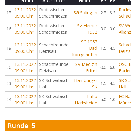
Termin
Ausrichter
Heim
BP
BP
Gas
13.11.2022
Rodewischer
Rodewis
15
SG Solingen
2.5
3.5
09:00 Uhr
Schachmiezen
Schachm
13.11.2022
Rodewischer
SV Hemer
SV Weiß
16
3.0
3.0
09:00 Uhr
Schachmiezen
1932
Allianz L
SC 1957
13.11.2022
Schachfreunde
Schachf
19
Bad
1.5
4.5
09:00 Uhr
Deizisau
Deizisau
Königshofen
13.11.2022
Schachfreunde
SV Medizin
OSG Bad
20
0.0
6.0
09:00 Uhr
Deizisau
Erfurt
Baden
13.11.2022
SK Schwäbisch
Hamburger
SK Schw
23
1.5
4.5
09:00 Uhr
Hall
SK
Hall
13.11.2022
SK Schwäbisch
TuRa
FC Baye
24
5.0
1.0
09:00 Uhr
Hall
Harksheide
Münche
Runde: 5