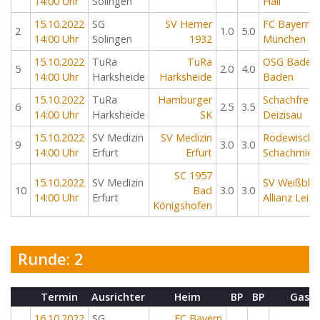
14:00 Uhr
Solingen
Hall
15.10.2022
SG
SV Hemer
FC Bayern
2
1.0
5.0
14:00 Uhr
Solingen
1932
München
15.10.2022
TuRa
TuRa
OSG Baden
5
2.0
4.0
14:00 Uhr
Harksheide
Harksheide
Baden
15.10.2022
TuRa
Hamburger
Schachfreu
6
2.5
3.5
14:00 Uhr
Harksheide
SK
Deizisau
15.10.2022
SV Medizin
SV Medizin
Rodewische
9
3.0
3.0
14:00 Uhr
Erfurt
Erfurt
Schachmiez
SC 1957
15.10.2022
SV Medizin
SV Weißbla
10
Bad
3.0
3.0
14:00 Uhr
Erfurt
Allianz Leipz
Königshofen
Runde: 2
Termin
Ausrichter
Heim
BP
BP
Gast
16.10.2022
SG
FC Bayern