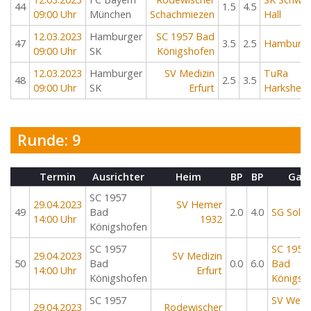
44
1.5
4.5
09:00 Uhr
München
Schachmiezen
Hall
12.03.2023
Hamburger
SC 1957 Bad
47
3.5
2.5
Hamburge
09:00 Uhr
SK
Königshofen
12.03.2023
Hamburger
SV Medizin
TuRa
48
2.5
3.5
09:00 Uhr
SK
Erfurt
Harksheid
Runde: 9
Termin
Ausrichter
Heim
BP
BP
Gas
SC 1957
29.04.2023
SV Hemer
49
Bad
2.0
4.0
SG Solin
14:00 Uhr
1932
Königshofen
SC 1957
SC 1957
29.04.2023
SV Medizin
50
Bad
0.0
6.0
Bad
14:00 Uhr
Erfurt
Königshofen
Königsh
SC 1957
SV Weiß
29.04.2023
Rodewischer