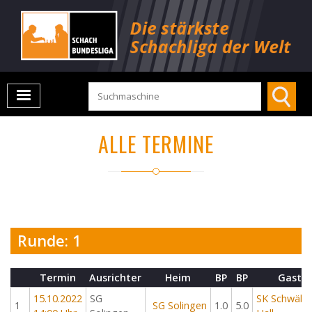
ALLE TERMINE
Runde: 1
Termin
Ausrichter
Heim
BP
BP
Gast
15.10.2022
SG
SK Schwäbi
1
SG Solingen
1.0
5.0