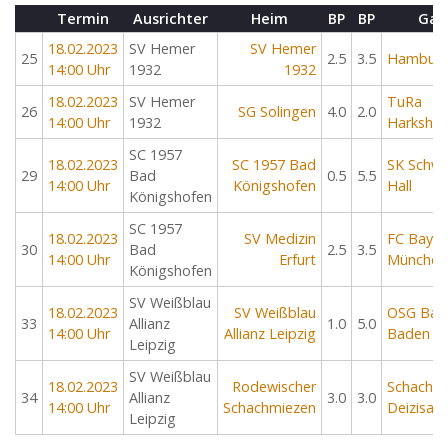
Termin
Ausrichter
Heim
BP
BP
Gas
18.02.2023
SV Hemer
SV Hemer
25
2.5
3.5
Hamburg
14:00 Uhr
1932
1932
18.02.2023
SV Hemer
TuRa
26
SG Solingen
4.0
2.0
14:00 Uhr
1932
Harkshei
SC 1957
18.02.2023
SC 1957 Bad
SK Schwä
29
Bad
0.5
5.5
14:00 Uhr
Königshofen
Hall
Königshofen
SC 1957
18.02.2023
SV Medizin
FC Bayer
30
Bad
2.5
3.5
14:00 Uhr
Erfurt
München
Königshofen
SV Weißblau
18.02.2023
SV Weißblau
OSG Bad
33
Allianz
1.0
5.0
14:00 Uhr
Allianz Leipzig
Baden
Leipzig
SV Weißblau
18.02.2023
Rodewischer
Schachfr
34
Allianz
3.0
3.0
14:00 Uhr
Schachmiezen
Deizisau
Leipzig