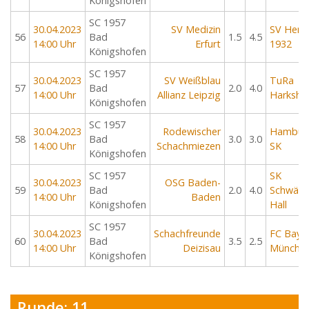
Königshofen
SC 1957
30.04.2023
SV Medizin
SV Hem
56
Bad
1.5
4.5
14:00 Uhr
Erfurt
1932
Königshofen
SC 1957
30.04.2023
SV Weißblau
TuRa
57
Bad
2.0
4.0
14:00 Uhr
Allianz Leipzig
Harkshe
Königshofen
SC 1957
30.04.2023
Rodewischer
Hambur
58
Bad
3.0
3.0
14:00 Uhr
Schachmiezen
SK
Königshofen
SC 1957
SK
30.04.2023
OSG Baden-
59
Bad
2.0
4.0
Schwäbi
14:00 Uhr
Baden
Königshofen
Hall
SC 1957
30.04.2023
Schachfreunde
FC Baye
60
Bad
3.5
2.5
14:00 Uhr
Deizisau
Münche
Königshofen
Runde: 11