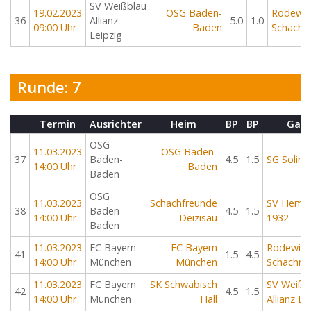
SV Weißblau
19.02.2023
OSG Baden-
Rodewis
36
Allianz
5.0
1.0
09:00 Uhr
Baden
Schachm
Leipzig
Runde: 7
Termin
Ausrichter
Heim
BP
BP
Gast
OSG
11.03.2023
OSG Baden-
37
Baden-
4.5
1.5
SG Soling
14:00 Uhr
Baden
Baden
OSG
11.03.2023
Schachfreunde
SV Heme
38
Baden-
4.5
1.5
14:00 Uhr
Deizisau
1932
Baden
11.03.2023
FC Bayern
FC Bayern
Rodewisc
41
1.5
4.5
14:00 Uhr
München
München
Schachmi
11.03.2023
FC Bayern
SK Schwäbisch
SV Weißb
42
4.5
1.5
14:00 Uhr
München
Hall
Allianz Le