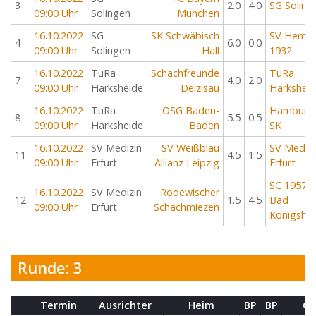
3
2.0
4.0
SG Soling
09:00 Uhr
Solingen
München
16.10.2022
SG
SK Schwäbisch
SV Hemer
4
6.0
0.0
09:00 Uhr
Solingen
Hall
1932
16.10.2022
TuRa
Schachfreunde
TuRa
7
4.0
2.0
09:00 Uhr
Harksheide
Deizisau
Harkshei
16.10.2022
TuRa
OSG Baden-
Hamburg
8
5.5
0.5
09:00 Uhr
Harksheide
Baden
SK
16.10.2022
SV Medizin
SV Weißblau
SV Medizi
11
4.5
1.5
09:00 Uhr
Erfurt
Allianz Leipzig
Erfurt
SC 1957
16.10.2022
SV Medizin
Rodewischer
12
1.5
4.5
Bad
09:00 Uhr
Erfurt
Schachmiezen
Königsho
Runde: 3
Termin
Ausrichter
Heim
BP
BP
Ga