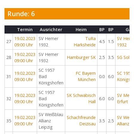
Runde: 6
Termin
Ausrichter
Heim
BP
BP
Gas
19.02.2023
SV Hemer
TuRa
SV Hem
27
4.5
1.5
09:00 Uhr
1932
Harksheide
1932
19.02.2023
SV Hemer
28
Hamburger SK
2.5
3.5
SG Solin
09:00 Uhr
1932
SC 1957
19.02.2023
FC Bayern
SC 1957
31
Bad
0.0
6.0
09:00 Uhr
München
Königsh
Königshofen
SC 1957
19.02.2023
SK Schwäbisch
SV Medi
32
Bad
6.0
0.0
09:00 Uhr
Hall
Erfurt
Königshofen
SV Weißblau
19.02.2023
Schachfreunde
SV Weiß
35
Allianz
3.5
2.5
09:00 Uhr
Deizisau
Allianz L
Leipzig