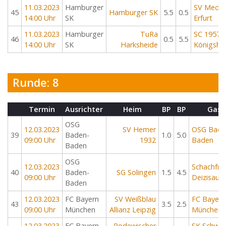
11.03.2023
Hamburger
SV Mediz
45
Hamburger SK
5.5
0.5
14:00 Uhr
SK
Erfurt
11.03.2023
Hamburger
TuRa
SC 1957 
46
0.5
5.5
14:00 Uhr
SK
Harksheide
Königsho
Runde: 8
Termin
Ausrichter
Heim
BP
BP
Gast
OSG
12.03.2023
SV Hemer
OSG Bade
39
Baden-
1.0
5.0
09:00 Uhr
1932
Baden
Baden
OSG
12.03.2023
Schachfre
40
Baden-
SG Solingen
1.5
4.5
09:00 Uhr
Deizisau
Baden
12.03.2023
FC Bayern
SV Weißblau
FC Bayern
43
3.5
2.5
09:00 Uhr
München
Allianz Leipzig
München
12.03.2023
FC Bayern
Rodewischer
SK Schwäb