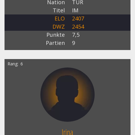
Nation
TUR
Titel
IM
ELO
2407
DWZ
2454
Punkte
7,5
Partien
9
Rang
6
Irina