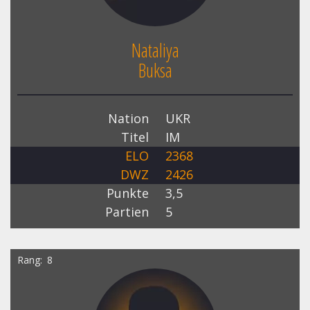
Nataliya
Buksa
Nation
UKR
Titel
IM
ELO
2368
DWZ
2426
Punkte
3,5
Partien
5
Rang
8