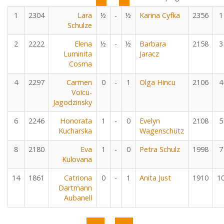
1
2304
Lara
½
-
½
Karina Cyfka
2356
1
Schulze
2
2222
Elena
½
-
½
Barbara
2158
3
Luminita
Jaracz
Cosma
4
2297
Carmen
0
-
1
Olga Hincu
2106
4
Voicu-
Jagodzinsky
6
2246
Honorata
1
-
0
Evelyn
2108
5
Kucharska
Wagenschütz
8
2180
Eva
1
-
0
Petra Schulz
1998
7
Kulovana
14
1861
Catriona
0
-
1
Anita Just
1910
1
Dartmann
Aubanell