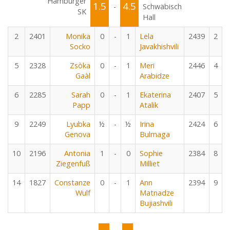
Hamburger
1.5
4.5
-
Schwäbisch
SK
Hall
2
2401
Monika
0
-
1
Lela
2439
2
Socko
Javakhishvili
5
2328
Zsòka
0
-
1
Meri
2446
4
Gaàl
Arabidze
6
2285
Sarah
0
-
1
Ekaterina
2407
5
Papp
Atalik
9
2249
Lyubka
½
-
½
Irina
2424
6
Genova
Bulmaga
10
2196
Antonia
1
-
0
Sophie
2384
8
Ziegenfuß
Milliet
14
1827
Constanze
0
-
1
Ann
2394
9
Wulf
Matnadze
Bujiashvili