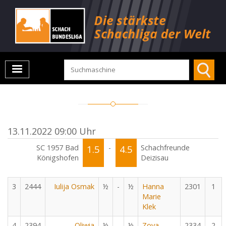
13.11.2022 09:00 Uhr
SC 1957 Bad
1.5
-
4.5
Schachfreunde
Königshofen
Deizisau
3
2444
Iulija Osmak
½
-
½
Hanna
2301
1
Marie
Klek
4
2394
Oliwia
½
-
½
Zoya
2334
2