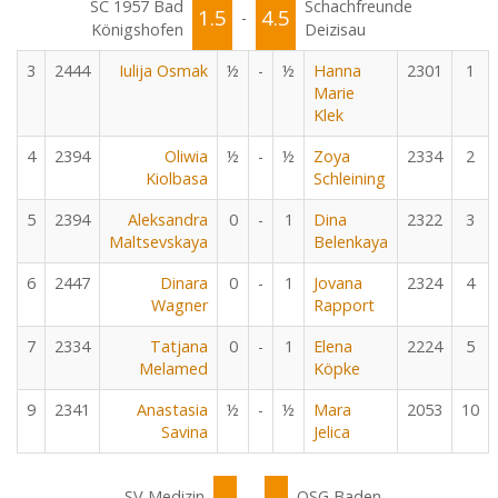
SC 1957 Bad
Schachfreunde
1.5
4.5
-
Königshofen
Deizisau
3
2444
Iulija Osmak
½
-
½
Hanna
2301
1
Marie
Klek
4
2394
Oliwia
½
-
½
Zoya
2334
2
Kiolbasa
Schleining
5
2394
Aleksandra
0
-
1
Dina
2322
3
Maltsevskaya
Belenkaya
6
2447
Dinara
0
-
1
Jovana
2324
4
Wagner
Rapport
7
2334
Tatjana
0
-
1
Elena
2224
5
Melamed
Köpke
9
2341
Anastasia
½
-
½
Mara
2053
10
Savina
Jelica
SV Medizin
OSG Baden-