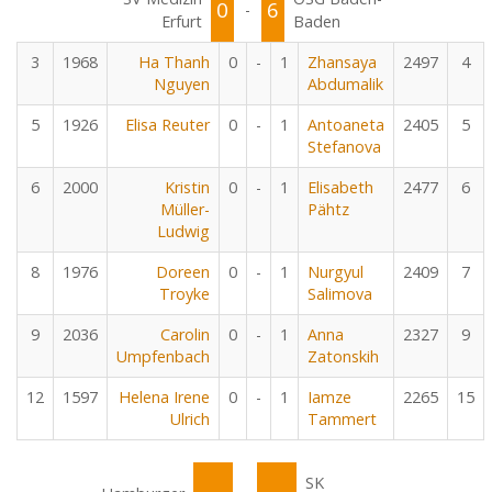
0
6
-
Erfurt
Baden
3
1968
Ha Thanh
0
-
1
Zhansaya
2497
4
Nguyen
Abdumalik
5
1926
Elisa Reuter
0
-
1
Antoaneta
2405
5
Stefanova
6
2000
Kristin
0
-
1
Elisabeth
2477
6
Müller-
Pähtz
Ludwig
8
1976
Doreen
0
-
1
Nurgyul
2409
7
Troyke
Salimova
9
2036
Carolin
0
-
1
Anna
2327
9
Umpfenbach
Zatonskih
12
1597
Helena Irene
0
-
1
Iamze
2265
15
Ulrich
Tammert
SK