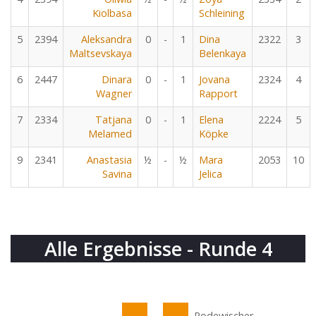
Kiolbasa
Schleining
5
2394
Aleksandra
0
-
1
Dina
2322
3
Maltsevskaya
Belenkaya
6
2447
Dinara
0
-
1
Jovana
2324
4
Wagner
Rapport
7
2334
Tatjana
0
-
1
Elena
2224
5
Melamed
Köpke
9
2341
Anastasia
½
-
½
Mara
2053
10
Savina
Jelica
Alle Ergebnisse - Runde 4
Rodewischer