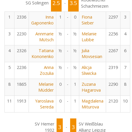
2.5
3.5
SG Solingen
-
Schachmiezen
1
2336
Inna
1
-
0
Fiona
2297
3
Gaponenko
Sieber
3
2230
Annmarie
½
-
½
Melanie
2256
4
Mütsch
Lubbe
4
2326
Tatiana
½
-
½
Julia
2267
6
Kononenko
Movsesian
5
2236
Anna
½
-
½
Alicja
2319
7
Zozulia
Sliwicka
8
1865
Melanie
0
-
1
Zuzana
2290
8
Müdder
Hagarova
11
1913
Yaroslava
0
-
1
Magdalena
2120
10
Sereda
Miturova
SV Hemer
SV Weißblau
3
3
-
1932
Allianz Leipzig