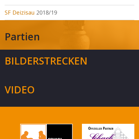
SF Deizisau
2018/19
Partien
BILDERSTRECKEN
VIDEO