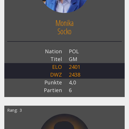
Monika
Socko
Nation
POL
Titel
GM
ELO
2401
DWZ
2438
Punkte
4,0
Partien
6
Rang
3