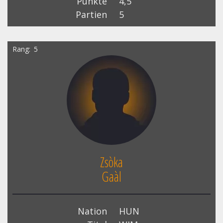
Punkte
4,5
Partien
5
Rang
5
Zsòka
Gaàl
Nation
HUN