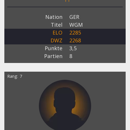
Nation
GER
Titel
WGM
ELO
2285
DWZ
2268
Punkte
3,5
Partien
8
Rang
7